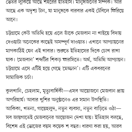
ভেতর লুকিয়ে আছে শহরের ইতিহাস। মানুষজনের সম্পর্ক। আর
আছে এক অদৃশ্য টান, যা মানুষকে বারবার একই টেবিলে ফিরিয়ে
আনে।
চট্টগ্রামে কেউ অতিথি হয়ে এলে তাঁকে মেজবান না খাইয়ে বিদায়
দেওয়াটা অনেকের কাছেই অসম্পূর্ণ দাওয়াত। এখানে আপ্যায়নের
মাপকাঠিই যেন এই খাবার। শুরুতে ইতিহাসের দিকে চোখ রাখা
যাক। ‘মেজবান’ শব্দটির শিকড় ফারসিতে। অর্থ, অতিথি আপ্যায়ন।
চট্টগ্রামে এসে এটিই হয়ে গেছে ‘মেজ্জান’। এটি একধরনের
সামাজিক চর্চা।
কুলখানি, চেহলাম, মৃত্যুবার্ষিকী—এসব আয়োজনে মেজবান প্রায়
অপরিহার্য। আবার খুশির অনুষ্ঠানেও এর সমান উপস্থিতি।
আকিকা, খতনা, গায়েহলুদ, নতুন ব্যবসা, নতুন বাড়িতে ওঠা—
সব জায়গাতেই মেজবানের আয়োজন দেখা যায়। ইতিহাস বলছে,
বিশেষ এই ভোজের বয়স কয়েক শ বছর। ধারণা করা হয়, আরব