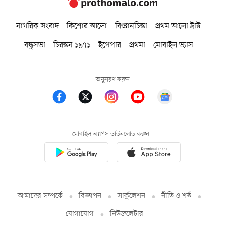
নাগরিক সংবাদ
কিশোর আলো
বিজ্ঞানচিন্তা
প্রথম আলো ট্রাস্ট
বন্ধুসভা
চিরন্তন ১৯৭১
ইপেপার
প্রথমা
মোবাইল ভ্যাস
অনুসরণ করুন
মোবাইল অ্যাপস ডাউনলোড করুন
আমাদের সম্পর্কে
বিজ্ঞাপন
সার্কুলেশন
নীতি ও শর্ত
যোগাযোগ
নিউজলেটার