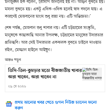
মনজুরুল হক বলেন, ‘রেসিপি জানলেই হয় না। আগুন বুঝতে হয়।
মসলা বুঝতে হয়। একটু এদিক-ওদিক হলেই স্বাদ বদলে যায়। এ
কারণেই মেজবানের মাংস শুধু রান্না নয়। এটি অভিজ্ঞতা।’
শেষ পর্যন্ত, মেজবান শুধু খাবার নয়। এটি চট্টগ্রামের সংস্কৃতি,
মানুষকে কাছাকাছি আনার উপলক্ষ, চট্টগ্রামের মানুষের উদারতার
প্রতিচ্ছবি। আর সেই উদারতার একঝলক বুঝতে চাইলে দাওয়াত
রইল, মেজ্জান হাইলে আইয়ুন।
আরও পড়ুন
তিসি-তিল-কুমড়ার মতো বীজজাতীয় খাবার
কারা খাবেন, কারা খাবেন না
০৯ মে ২০২৬
প্রথম আলোর খবর পেতে গুগল নিউজ চ্যানেল ফলো
করুন