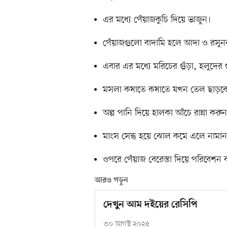
এর মধ্যে পেঁয়াজকুচি দিয়ে ভাজুন।
পেঁয়াজগুলো বাদামি হলে আদা ও রসুনবা
এবার এর মধ্যে মরিচের গুঁড়া, হলুদের গ
মসলা কষাতে কষাতে যখন তেল ছাড়বে
অল্প পানি দিয়ে হালকা আঁচে রান্না করু
মাংস সেদ্ধ হয়ে ঝোল কমে এলে নামান
ওপরে পেঁয়াজ বেরেস্তা দিয়ে পরিবেশন 
আরও পড়ুন
দেখুন আম দইয়ের রেসিপি
৩০ আগস্ট ২০২৫