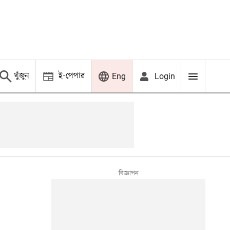
খুঁজুন
ই-পেপার
Login
Eng