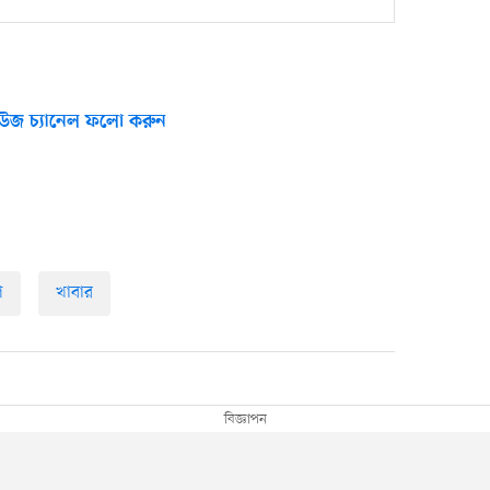
উজ চ্যানেল ফলো করুন
ি
খাবার