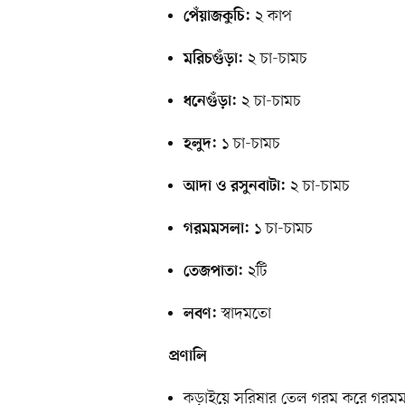
২ কাপ
পেঁয়াজকুচি:
২ চা-চামচ
মরিচগুঁড়া:
২ চা-চামচ
ধনেগুঁড়া:
১ চা-চামচ
হলুদ:
২ চা-চামচ
আদা ও রসুনবাটা:
১ চা-চামচ
গরমমসলা:
২টি
তেজপাতা:
স্বাদমতো
লবণ:
প্রণালি
কড়াইয়ে সরিষার তেল গরম করে গরমম