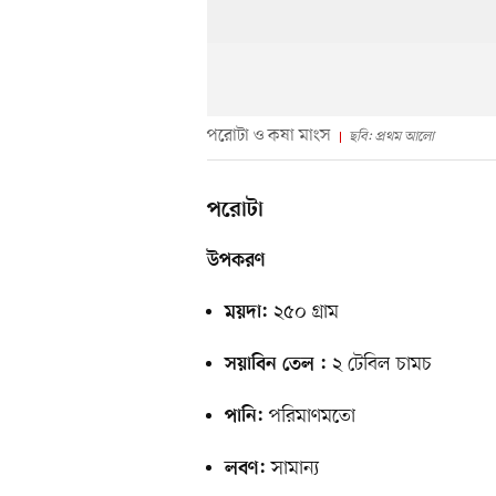
পরোটা ও কষা মাংস
ছবি: প্রথম আলো
পরোটা
উপকরণ
২৫০ গ্রাম
ময়দা:
২ টেবিল চামচ
সয়াবিন তেল :
পরিমাণমতো
পানি:
সামান্য
লবণ: