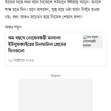
তাঁদের সঙ্গে কথা বলে নিজেকে বর্তমানে ফিরিয়ে আনুন। মনকে
শান্ত হতে দিন। মনে রাখবেন, সুস্থ হয়ে ওঠা মানে নিখুঁত হওয়া
নয়; বরং আরও সচেতন হয়ে নিজের খেয়াল রাখা।
আরও পড়ুন
কম বয়সে নোবেলজয়ী মালালা
ইউসুফজাইয়ের টালমাটাল প্রেমের
দিনগুলো
০৯ অক্টোবর ২০২৫