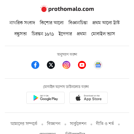
নাগরিক সংবাদ
কিশোর আলো
বিজ্ঞানচিন্তা
প্রথম আলো ট্রাস্ট
বন্ধুসভা
চিরন্তন ১৯৭১
ইপেপার
প্রথমা
মোবাইল ভ্যাস
অনুসরণ করুন
মোবাইল অ্যাপস ডাউনলোড করুন
আমাদের সম্পর্কে
বিজ্ঞাপন
সার্কুলেশন
নীতি ও শর্ত