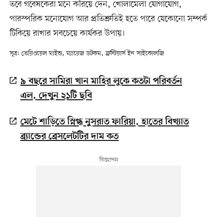
তবে গবেষকেরা মনে করিয়ে দেন, খোলামেলা যোগাযোগ,
পারস্পরিক মনোযোগ আর প্রতিশ্রুতিই হতে পারে যেকোনো সম্পর্ক
টিকিয়ে রাখার সবচেয়ে কার্যকর উপায়।
সূত্র: ভেরিওয়েল মাইন্ড, ম্যারেজ ডটকম, ফ্রন্টিয়ার্স ইন সাইকোলজি
৯ বছরে সামিরা খান মাহির লুকে কতটা পরিবর্তন
এল, দেখুন ২১টি ছবি
মেটে শাড়িতে স্নিগ্ধ নুসরাত ফারিয়া, হাতের বিখ্যাত
ব্র্যান্ডের ব্রেসলেটটির দাম কত