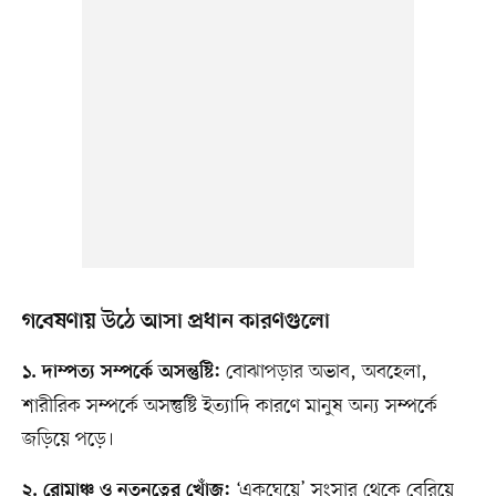
গবেষণায় উঠে আসা প্রধান কারণগুলো
বোঝাপড়ার অভাব, অবহেলা,
১. দাম্পত্য সম্পর্কে অসন্তুষ্টি:
শারীরিক সম্পর্কে অসন্তুষ্টি ইত্যাদি কারণে মানুষ অন্য সম্পর্কে
জড়িয়ে পড়ে।
‘একঘেয়ে’ সংসার থেকে বেরিয়ে
২. রোমাঞ্চ ও নতুনত্বের খোঁজ: