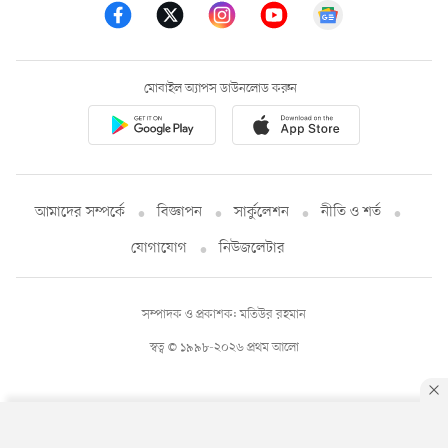
মোবাইল অ্যাপস ডাউনলোড করুন
আমাদের সম্পর্কে
বিজ্ঞাপন
সার্কুলেশন
নীতি ও শর্ত
যোগাযোগ
নিউজলেটার
সম্পাদক ও প্রকাশক: মতিউর রহমান
স্বত্ব © ১৯৯৮-২০২৬ প্রথম আলো