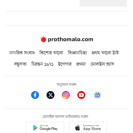
নাগরিক সংবাদ
কিশোর আলো
বিজ্ঞানচিন্তা
প্রথম আলো ট্রাস্ট
বন্ধুসভা
চিরন্তন ১৯৭১
ইপেপার
প্রথমা
মোবাইল ভ্যাস
অনুসরণ করুন
মোবাইল অ্যাপস ডাউনলোড করুন