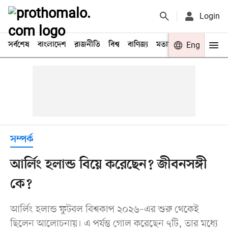
Login
সর্বশেষ
বাংলাদেশ
রাজনীতি
বিশ্ব
বাণিজ্য
মতামত
খেলা
Eng
বিনো
সম্পর্ক
আর্লিং হলান্ড বিয়ে করেছেন? জীবনসঙ্গী
কে?
আর্লিং হলান্ড ফুটবল বিশ্বকাপ ২০২৬–এর শুরু থেকেই
ছিলেন আলোচনায়। এ পর্যন্ত গোল করেছেন ৭টি, তার মধ্যে