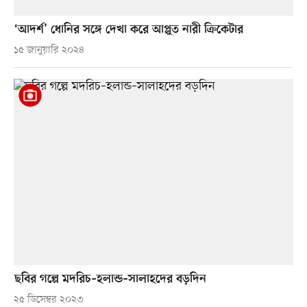
‘আদর্শ’ ধোনির সঙ্গে দেখা করে আপ্লুত নারী ক্রিকেটার
১৫ জানুয়ারি ২০২৪
ছবির গল্পে মদরিচ–হলান্ড–সালাহদের বড়দিন
২৫ ডিসেম্বর ২০২৩