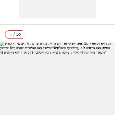
৮ / ১০