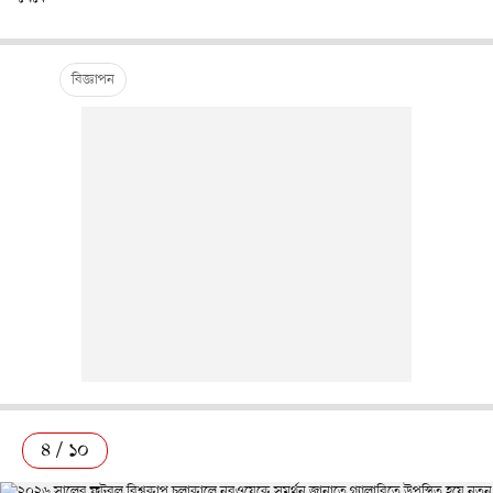
৪ / ১০