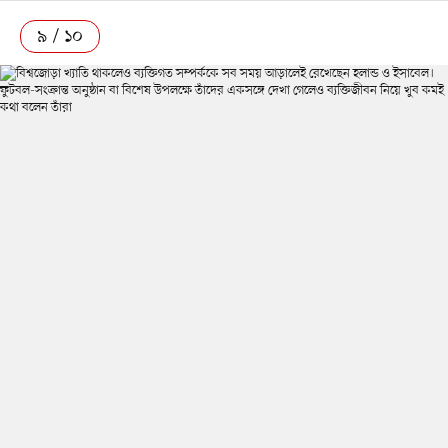
৯ / ১০