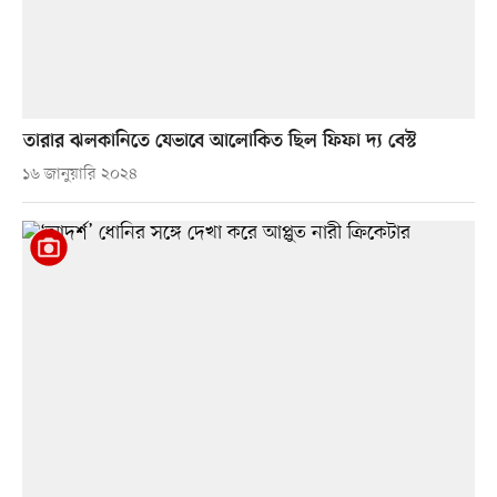
তারার ঝলকানিতে যেভাবে আলোকিত ছিল ফিফা দ্য বেস্ট
১৬ জানুয়ারি ২০২৪