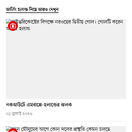
আর্লিং হলান্ড নিয়ে আরও দেখুন
নকআউটে এমবাপ্পে-হলান্ডের ঝলক
০১ জুলাই ২০২৬