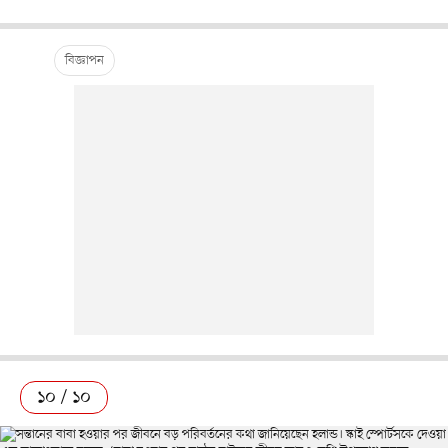
১০ / ১০