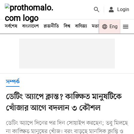
Login
সর্বশেষ
বাংলাদেশ
রাজনীতি
বিশ্ব
বাণিজ্য
মতামত
খেলা
Eng
বিনো
সম্পর্ক
ডেটিং অ্যাপে ক্লান্ত? কাঙ্ক্ষিত মানুষটিকে
খোঁজার আগে বদলান ৩ কৌশল
ডেটিং অ্যাপে দিনের পর দিন সোয়াইপ করছেন; তবু মিলছে
না কাঙ্ক্ষিত মানুষের খোঁজ। বরং বাড়ছে মানসিক ক্লান্তি ও