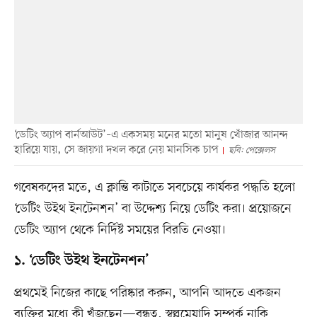
‘ডেটিং অ্যাপ বার্নআউট’–এ একসময় মনের মতো মানুষ খোঁজার আনন্দ
হারিয়ে যায়, সে জায়গা দখল করে নেয় মানসিক চাপ
ছবি: পেক্সেলস
গবেষকদের মতে, এ ক্লান্তি কাটাতে সবচেয়ে কার্যকর পদ্ধতি হলো
‘ডেটিং উইথ ইনটেনশন’ বা উদ্দেশ্য নিয়ে ডেটিং করা। প্রয়োজনে
ডেটিং অ্যাপ থেকে নির্দিষ্ট সময়ের বিরতি নেওয়া।
১. ‘ডেটিং উইথ ইনটেনশন’
প্রথমেই নিজের কাছে পরিষ্কার করুন, আপনি আদতে একজন
ব্যক্তির মধ্যে কী খুঁজছেন—বন্ধুত্ব, স্বল্পমেয়াদি সম্পর্ক নাকি