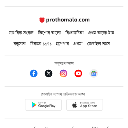
নাগরিক সংবাদ
কিশোর আলো
বিজ্ঞানচিন্তা
প্রথম আলো ট্রাস্ট
বন্ধুসভা
চিরন্তন ১৯৭১
ইপেপার
প্রথমা
মোবাইল ভ্যাস
অনুসরণ করুন
মোবাইল অ্যাপস ডাউনলোড করুন