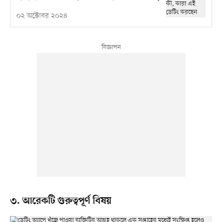
০২ অক্টোবর ২০২৪
৩. আরেকটি গুরুত্বপূর্ণ বিষয়