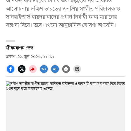
অনিরুদ্ধ রবিচন্দরের চাচার এক মন্তব্যের পর আবারও
আলোচনায় দক্ষিণ ভারতের জনপ্রিয় সংগীত পরিচালক ও
সানরাইজার্স হায়দরাবাদের প্রধান নির্বাহী কাব্য মারানের
সম্ভাব্য বিয়ে। তবে এখনো আনুষ্ঠানিক ঘোষণা আসেনি।
জীবনযাপন ডেস্ক
প্রকাশ: ২৯ জুন ২০২৬, ১১: ০১