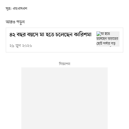
সূত্র: এমএসএন
আরও পড়ুন
৪২ বছর বয়সে মা হতে চলেছেন কারিশমা
২৯ জুন ২০২৬