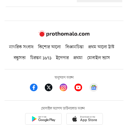
নাগরিক সংবাদ
কিশোর আলো
বিজ্ঞানচিন্তা
প্রথম আলো ট্রাস্ট
বন্ধুসভা
চিরন্তন ১৯৭১
ইপেপার
প্রথমা
মোবাইল ভ্যাস
অনুসরণ করুন
মোবাইল অ্যাপস ডাউনলোড করুন