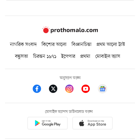
নাগরিক সংবাদ
কিশোর আলো
বিজ্ঞানচিন্তা
প্রথম আলো ট্রাস্ট
বন্ধুসভা
চিরন্তন ১৯৭১
ইপেপার
প্রথমা
মোবাইল ভ্যাস
অনুসরণ করুন
মোবাইল অ্যাপস ডাউনলোড করুন