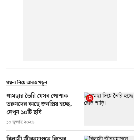
গয়না নিয়ে আরও পড়ুন
গামছার তৈরি যেসব পোশাক
তরুণদের কাছে জনপ্রিয় হচ্ছে,
দেখুন ১০টি ছবি
১০ জুলাই ২০২৬
বিলাসী জীবনযাপনে বিশ্বের