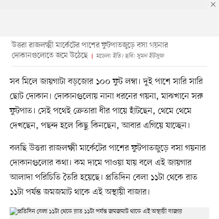
উত্তরা রাজলক্ষ্মী মার্কেটের পাশের ফুটপাতজুড়ে বসা গয়নার
দোকানগুলোতে জমে উঠেছে
মডেল: ইতি। ছবি: সুমন ইউসুফ
সব মিলে জায়গাটা বড়জোর ১০০ ফুট লম্বা। দুই পাশে সারি সারি
ছোট দোকান। দোকানগুলোয় নানা ধরনের গয়না, মাঝখানে সরু
ফুটপাত। সেই পথেই ক্রেতারা ধীর পায়ে হাঁটছেন, থেমে থেমে
দেখছেন, পছন্দ হলে কিছু কিনছেন, আবার এগিয়ে যাচ্ছেন।
বলছি উত্তরা রাজলক্ষ্মী মার্কেটের পাশের ফুটপাতজুড়ে বসা গয়নার
দোকানগুলোর কথা। কম দামে পাওয়া যায় বলে এই জায়গার
আলাদা পরিচিতি তৈরি হয়েছে। প্রতিদিন বেলা ১১টা থেকে রাত
১১টা পর্যন্ত জমজমাট থাকে এই অস্থায়ী বাজার।