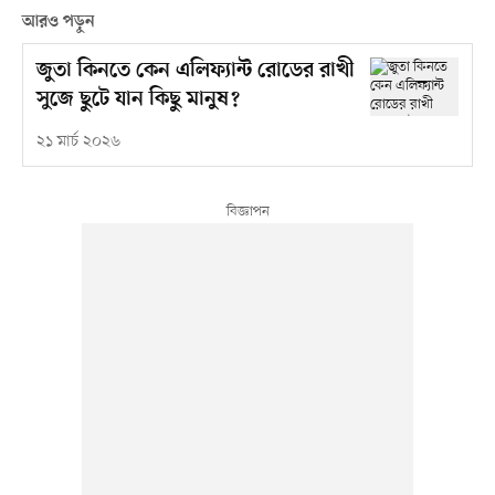
আরও পড়ুন
জুতা কিনতে কেন এলিফ্যান্ট রোডের রাখী
সুজে ছুটে যান কিছু মানুষ?
২১ মার্চ ২০২৬