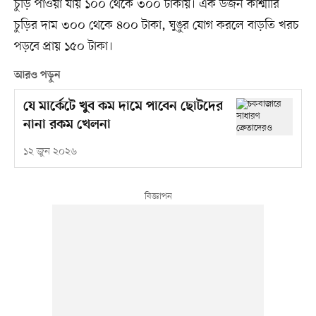
চুড়ি পাওয়া যায় ১০০ থেকে ৩০০ টাকায়। এক ডজন কাশ্মীরি
চুড়ির দাম ৩০০ থেকে ৪০০ টাকা, ঘুঙুর যোগ করলে বাড়তি খরচ
পড়বে প্রায় ১৫০ টাকা।
আরও পড়ুন
যে মার্কেটে খুব কম দামে পাবেন ছোটদের
নানা রকম খেলনা
১২ জুন ২০২৬