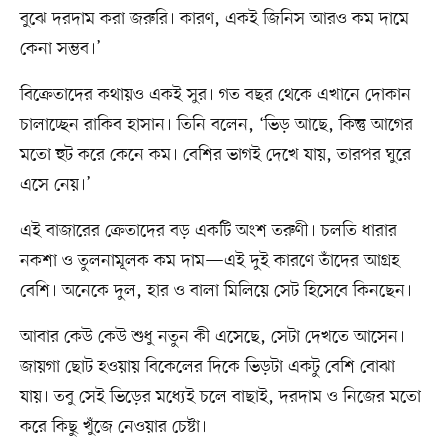
বুঝে দরদাম করা জরুরি। কারণ, একই জিনিস আরও কম দামে
কেনা সম্ভব।’
বিক্রেতাদের কথায়ও একই সুর। গত বছর থেকে এখানে দোকান
চালাচ্ছেন রাকিব হাসান। তিনি বলেন, ‘ভিড় আছে, কিন্তু আগের
মতো হুট করে কেনে কম। বেশির ভাগই দেখে যায়, তারপর ঘুরে
এসে নেয়।’
এই বাজারের ক্রেতাদের বড় একটি অংশ তরুণী। চলতি ধারার
নকশা ও তুলনামূলক কম দাম—এই দুই কারণে তাঁদের আগ্রহ
বেশি। অনেকে দুল, হার ও বালা মিলিয়ে সেট হিসেবে কিনছেন।
আবার কেউ কেউ শুধু নতুন কী এসেছে, সেটা দেখতে আসেন।
জায়গা ছোট হওয়ায় বিকেলের দিকে ভিড়টা একটু বেশি বোঝা
যায়। তবু সেই ভিড়ের মধ্যেই চলে বাছাই, দরদাম ও নিজের মতো
করে কিছু খুঁজে নেওয়ার চেষ্টা।