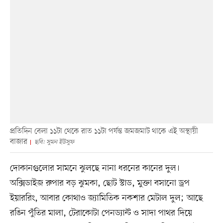
প্রতিদিন বেলা ১১টা থেকে রাত ১১টা পর্যন্ত জমজমাট থাকে এই অস্থায়ী
বাজার
ছবি: সুমন ইউসুফ
দোকানগুলোর সামনে ঝুলছে নানা ধরনের কানের দুল।
অক্সিডাইজ রুপার বড় ঝুমকা, ছোট স্টাড, মুক্তা বসানো ড্রপ
ইয়াররিং, আবার কোথাও জ্যামিতিক নকশার মেটাল দুল; আছে
রঙিন পুঁতির মালা, টেরাকোটা পেনড্যান্ট ও সাদা পাথর দিয়ে