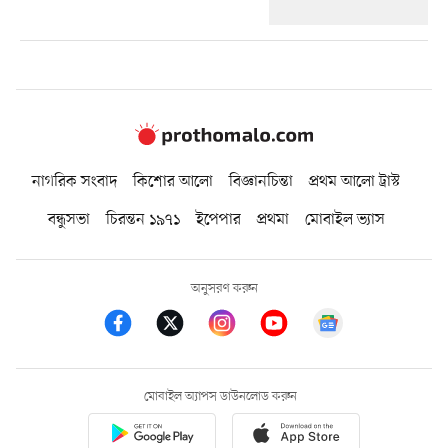
নাগরিক সংবাদ
কিশোর আলো
বিজ্ঞানচিন্তা
প্রথম আলো ট্রাস্ট
বন্ধুসভা
চিরন্তন ১৯৭১
ইপেপার
প্রথমা
মোবাইল ভ্যাস
অনুসরণ করুন
মোবাইল অ্যাপস ডাউনলোড করুন