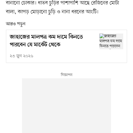
বানানো চোকার। ধাতব চুড়ির পাশাপাশি আছে রেজিনের মোটা
বালা, কাপড় মোড়ানো চুড়ি ও নানা ধরনের আংটি।
আরও পড়ুন
জাহাজের মালপত্র কম দামে কিনতে
পারবেন যে মার্কেট থেকে
২৩ জুন ২০২৬