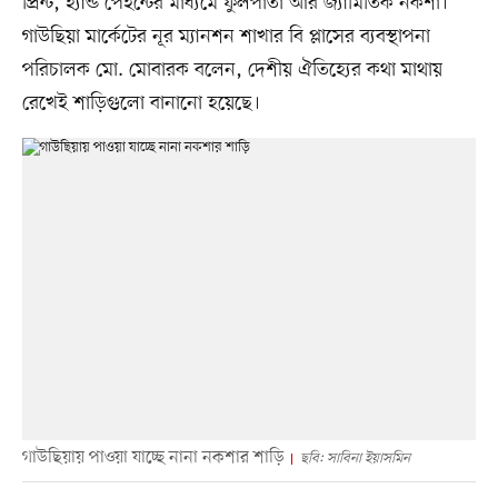
প্রিন্ট, হ্যান্ড পেইন্টের মাধ্যমে ফুলপাতা আর জ্যামিতিক নকশা।
গাউছিয়া মার্কেটের নূর ম্যানশন শাখার বি প্লাসের ব্যবস্থাপনা
পরিচালক মো. মোবারক বলেন, দেশীয় ঐতিহ্যের কথা মাথায়
রেখেই শাড়িগুলো বানানো হয়েছে।
গাউছিয়ায় পাওয়া যাচ্ছে নানা নকশার শাড়ি
ছবি: সাবিনা ইয়াসমিন