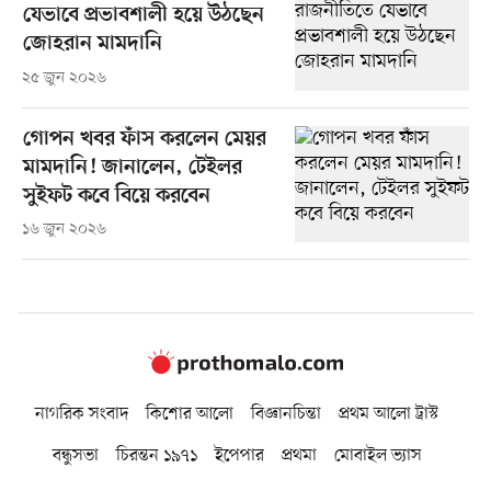
যেভাবে প্রভাবশালী হয়ে উঠছেন
জোহরান মামদানি
২৫ জুন ২০২৬
গোপন খবর ফাঁস করলেন মেয়র
মামদানি! জানালেন, টেইলর
সুইফট কবে বিয়ে করবেন
১৬ জুন ২০২৬
নাগরিক সংবাদ
কিশোর আলো
বিজ্ঞানচিন্তা
প্রথম আলো ট্রাস্ট
বন্ধুসভা
চিরন্তন ১৯৭১
ইপেপার
প্রথমা
মোবাইল ভ্যাস