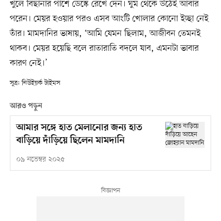
খুলে বিছানার পাশে ডেস্কে রেখে দেন। ঘুম থেকে উঠেই আবার
পরেন। মেয়র হওয়ার পরও এসব আংটি খোলার কোনো ইচ্ছা নেই
তাঁর। মামদানির ভাষায়, ‘আমি যেমন ছিলাম, আজীবন তেমনই
থাকব। মেয়র হয়েছি বলে রাতারাতি বদলে যাব, এমনটা ভাবার
কারণ নেই।’
সূত্র: নিউইয়র্ক টাইমস
আরও পড়ুন
আমার সঙ্গে হাত মেলানোর জন্য হাত
বাড়িয়ে দাঁড়িয়ে ছিলেন মামদানি
০৯ নভেম্বর ২০২৫