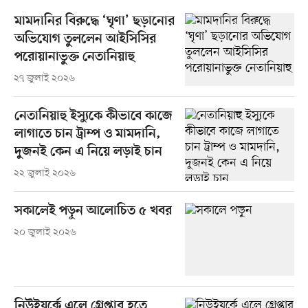
মামদানির বিরুদ্ধে ‘ঘৃণা’ ছড়ানোর
অভিযোগ তুললেন আইসিসির
পরোয়ানাভুক্ত নেতানিয়াহু
২৭ জুলাই ২০২৬
নেতানিয়াহু ইস্যুকে কীভাবে কাজে
লাগাতে চান ট্রাম্প ও মামদানি,
দুজনই কেন এ নিয়ে লড়াই চান
২২ জুলাই ২০২৬
সকালেই পড়ুন আলোচিত ৫ খবর
২০ জুলাই ২০২৬
নিউইয়র্কে এলে গ্রেপ্তার হতে