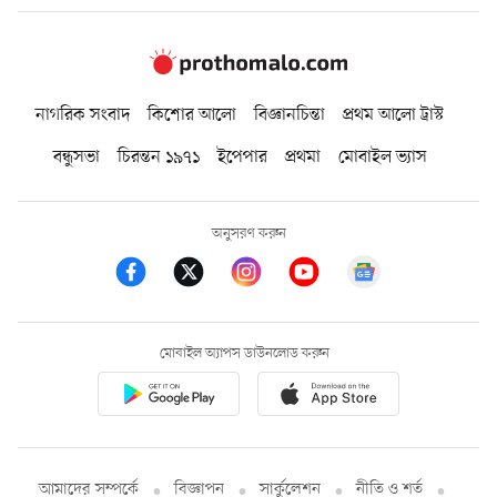
নাগরিক সংবাদ
কিশোর আলো
বিজ্ঞানচিন্তা
প্রথম আলো ট্রাস্ট
বন্ধুসভা
চিরন্তন ১৯৭১
ইপেপার
প্রথমা
মোবাইল ভ্যাস
অনুসরণ করুন
মোবাইল অ্যাপস ডাউনলোড করুন
আমাদের সম্পর্কে
বিজ্ঞাপন
সার্কুলেশন
নীতি ও শর্ত