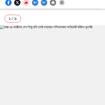
১ / ৯