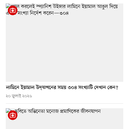
লামিনে ইয়ামাল উদ্‌যাপনের সময় ৩০৪ সংখ্যাটি দেখান কেন?
২০ জুলাই ২০২৬