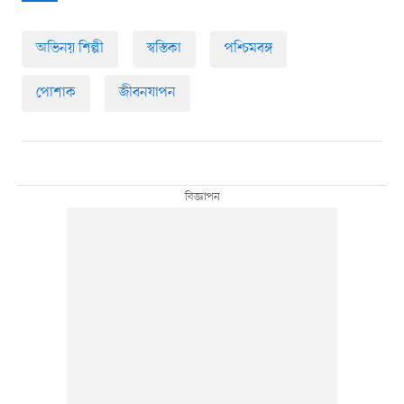
অভিনয় শিল্পী
স্বস্তিকা
পশ্চিমবঙ্গ
পোশাক
জীবনযাপন