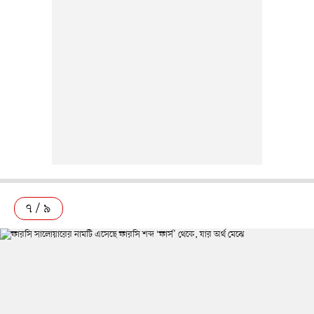
৭ / ৯