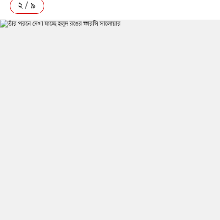
২ / ৯