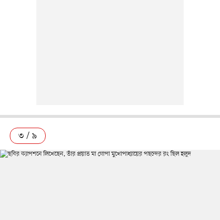
৩ / ৯