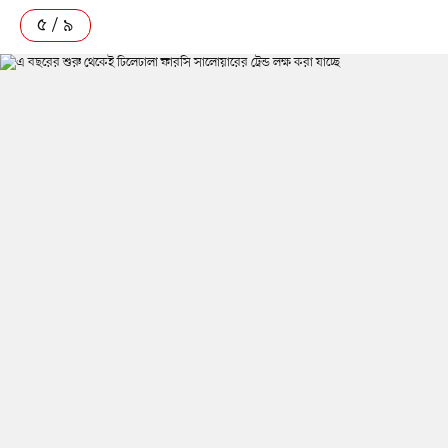
৫ / ৯