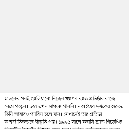
স্নাতকের পরই গ্যালিয়ানো নিজের ফ্যাশন ব্র্যান্ড প্রতিষ্ঠার কাজে
নেমে পড়েন। তবে তখন সাফল্য পাননি। নব্বইয়ের দশকের শুরুতে
তিনি আবারও প্যারিস চলে যান। সেখানেই তাঁর প্রতিভা
আন্তর্জাতিকভাবে স্বীকৃতি পায়। ১৯৯৫ সালে ফরাসি ব্র্যান্ড গিভেঞ্চির