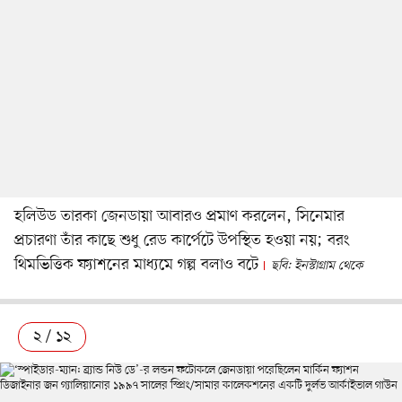
হলিউড তারকা জেনডায়া আবারও প্রমাণ করলেন, সিনেমার
প্রচারণা তাঁর কাছে শুধু রেড কার্পেটে উপস্থিত হওয়া নয়; বরং
থিমভিত্তিক ফ্যাশনের মাধ্যমে গল্প বলাও বটে
ছবি: ইনস্টাগ্রাম থেকে
২ / ১২