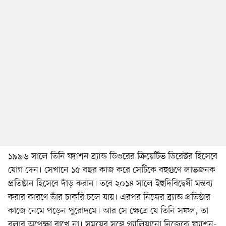
১৯৯৬ সালে তিনি ফ্যাশন ব্র্যান্ড ডিওরের ক্রিয়েটিভ ডিরেক্টর হিসেবে
যোগ দেন। সেখানে ১৫ বছর কাজ করে সেটিকে বহুগুণে লাভজনক
প্রতিষ্ঠান হিসেবে দাঁড় করান। তবে ২০১৪ সালে ইহুদিবিদ্বেষী মন্তব্য
করার কারণে তাঁর চাকরি চলে যায়। এরপর নিজের ব্র্যান্ড প্রতিষ্ঠার
কাজে নেমে পড়েন পুরোদমে। আর সে ক্ষেত্রে যে তিনি সফল, তা
বলার অপেক্ষা রাখে না। সময়ের সঙ্গে গ্যালিয়ানো নিজেকে ফ্যাশন-