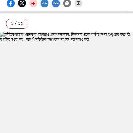
১ / ১২