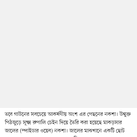
তবে গাউনের সবচেয়ে আকর্ষণীয় অংশ এর পেছনের নকশা। উন্মুক্ত
পিঠজুড়ে সূক্ষ্ম রুপালি চেইন দিয়ে তৈরি করা হয়েছে মাকড়সার
জালের (স্পাইডার ওয়েব) নকশা। জালের মাঝখানে একটি ছোট