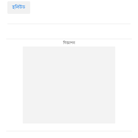
হলিউড