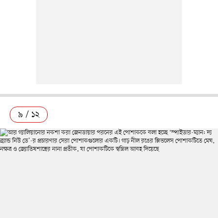
৯ / ১২