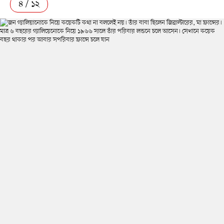
৪ / ১২