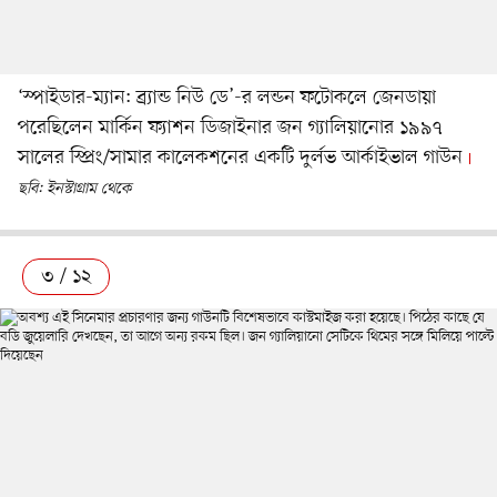
‘স্পাইডার-ম্যান: ব্র্যান্ড নিউ ডে’-র লন্ডন ফটোকলে জেনডায়া
পরেছিলেন মার্কিন ফ্যাশন ডিজাইনার জন গ্যালিয়ানোর ১৯৯৭
সালের স্প্রিং/সামার কালেকশনের একটি দুর্লভ আর্কাইভাল গাউন
ছবি: ইনস্টাগ্রাম থেকে
৩ / ১২