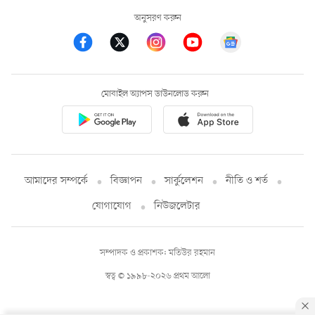
অনুসরণ করুন
মোবাইল অ্যাপস ডাউনলোড করুন
আমাদের সম্পর্কে
বিজ্ঞাপন
সার্কুলেশন
নীতি ও শর্ত
যোগাযোগ
নিউজলেটার
সম্পাদক ও প্রকাশক: মতিউর রহমান
স্বত্ব © ১৯৯৮-২০২৬ প্রথম আলো