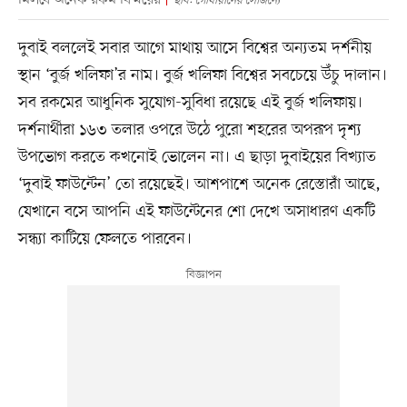
ছবি: গোযায়ানের সৌজন্যে
দুবাই বললেই সবার আগে মাথায় আসে বিশ্বের অন্যতম দর্শনীয়
স্থান ‘বুর্জ খলিফা’র নাম। বুর্জ খলিফা বিশ্বের সবচেয়ে উঁচু দালান।
সব রকমের আধুনিক সুযোগ-সুবিধা রয়েছে এই বুর্জ খলিফায়।
দর্শনার্থীরা ১৬৩ তলার ওপরে উঠে পুরো শহরের অপরূপ দৃশ্য
উপভোগ করতে কখনোই ভোলেন না। এ ছাড়া দুবাইয়ের বিখ্যাত
‘দুবাই ফাউন্টেন’ তো রয়েছেই। আশপাশে অনেক রেস্তোরাঁ আছে,
যেখানে বসে আপনি এই ফাউন্টেনের শো দেখে অসাধারণ একটি
সন্ধ্যা কাটিয়ে ফেলতে পারবেন।