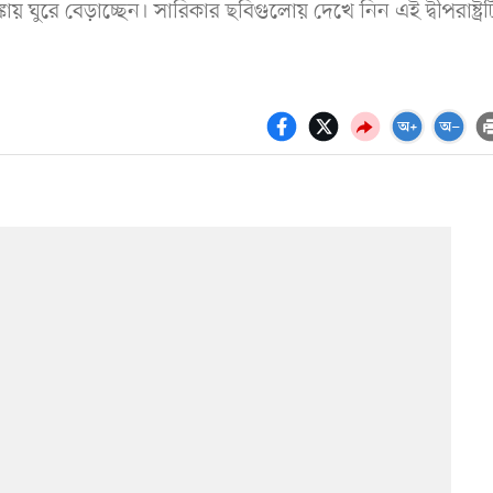
্কায় ঘুরে বেড়াচ্ছেন। সারিকার ছবিগুলোয় দেখে নিন এই দ্বীপরাষ্ট্র