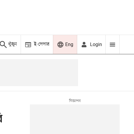
খুঁজুন
ই-পেপার
Login
Eng
ি