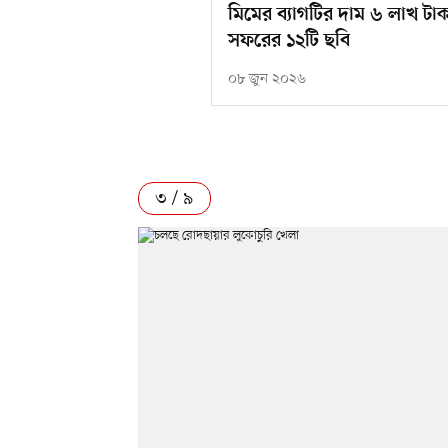
মিমের ব্যাগটির দাম ৬ লাখ টাক
সফরের ১২টি ছবি
০৮ জুন ২০২৬
৩ / ৯