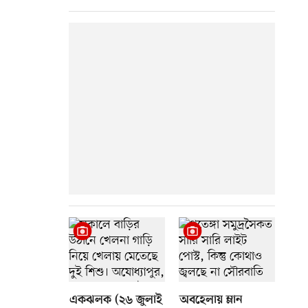
একঝলক (২৬ জুলাই
অবহেলায় ম্লান