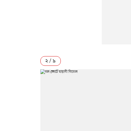
২ / ৯