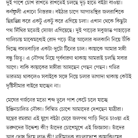
দুই পাশে চোখ রাখতে রাখতেই চলছে দৃঢ় হাতে বইঠা বাওয়া।
কর্ণফুলী এখানে নিস্তরঙ্গ। বইঠার চাপে আপাতস্থির জলরাশিকে
ছিন্নভিন্ন করে একটু একটু করে এগিয়ে চলা। এখান থেকে কিছুটা
পথ সিঁথির মতোই সোজা এগিয়েছে। দুই পাড়ের সবুজাভ পাহাড়ের
গালিচায় মাঝেমধ্যেই রোদ পড়ে তীব্র আলোর ঝলকানি নিয়ে উঁকি
দিচ্ছে বসতবাড়ির একটা-দুটো টিনের চাল। কায়াকে আমার সঙ্গী
বন্ধু জিতু। এ নৌপথ নিয়ে পূর্বধারণা থাকায় আমরাই চলছি সবার
আগে। বাকি কায়াকের সঙ্গীরা আসছেন পেছন পেছন। গতির
তারতম্য থাকলেও সবাইকে সঙ্গে নিয়ে চলার তাগাদা থাকায় কেউই
দৃষ্টিসীমার বাইরে যাচ্ছেন না।
মেঘের গর্জনের মতো শব্দ তুলে পাশ কেটে চলে যাচ্ছে
ইঞ্জিনচালিত নৌকা। বিস্মিত চোখে আমাদের দেখছেন যাত্রীরা।
যন্ত্রের রমরমা এই যুগে বইঠা মেরে জলপথ পাড়ি দিতে চাওয়া এই
তরুণদের উদ্দেশ্য কী? তাঁদের চোখেমুখে এই জিজ্ঞাসা। তাঁদের
আর দোষ দিয়ে লাভ কী! নদীমাতৃক বাংলাদেশে কায়াকিংয়ের