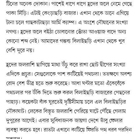
টিনের অনেক দোকান। পাশেই ধাপে ধাপে হ্রদের জলে নেমে গেছে
পাকা সিঁড়ি। এটাই কেংড়াছড়ি বাজার। এখান থেকে ডানে এগিয়ে
টানা চলে গাছকাটাছড়া আর্মি ক্যাম্প। এ অংশে নৌযানের সংখ্যা
নগণ্য। হ্রদের জলে বইঠা ডোবানোর ভোঁতা আওয়াজ বাদে অন্য
কোনো শব্দ নেই। আমাদের গন্তব্য বিলাইছড়ি এখান থেকে খুব
বেশি দূরে নয়।
হ্রদের জলরাশি ছাপিয়ে মাথা উঁচু করে রাখা ছোট দ্বীপের সংখ্যা
এদিকে প্রচুর। সেগুলোকে পাশ কাটিয়েই পথচলা। ততক্ষণে অবশ্য
রোদ বেশ তীব্র হতে শুরু করেছে। আধা ঘণ্টার মতো এঁকেবেঁকে
পথচলার পর উঁকি দিতে শুরু করল বিলাইছড়ি বাজারের পেছনের
পাহাড়। কয়েকটা বাঁক ঘুরতেই দৃষ্টিসীমায় চলে এল বিলাইছড়ির
নৌকাঘাট। লেকের বিস্তৃত জলরাশি পেরিয়ে ঘাটে পৌঁছে গেলাম
দুপুরের আগেই। এবার সুবিধাজনক জায়গা দেখে তাঁবু ফেলার
ব্যবস্থা করতে হবে। রাতটা এখানে কাটিয়ে ফিরতি পথ ধরব পরদিন