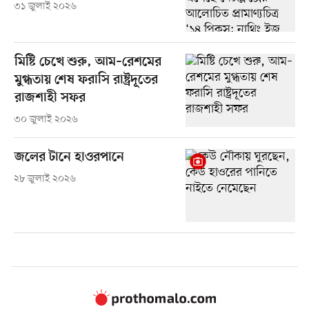
৩১ জুলাই ২০২৬
মিষ্টি চেখে শুরু, আম–রেশমের
মুগ্ধতায় শেষ ফরাসি রাষ্ট্রদূতের
রাজশাহী সফর
৩০ জুলাই ২০২৬
জলের টানে হাওরপানে
২৮ জুলাই ২০২৬