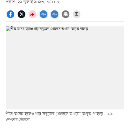
প্রকাশ: ২২ জুলাই ২০২৩, ০৪: ০০
শীত আসন্ন হলেও গাঢ় সবুজের খোলসে তখনো আবৃত পাহাড়
ছবি:
লেখকের সৌজন্যে