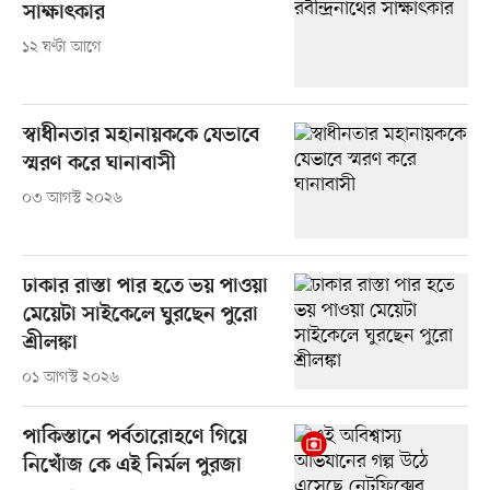
সাক্ষাৎকার
১২ ঘণ্টা আগে
স্বাধীনতার মহানায়ককে যেভাবে
স্মরণ করে ঘানাবাসী
০৩ আগস্ট ২০২৬
ঢাকার রাস্তা পার হতে ভয় পাওয়া
মেয়েটা সাইকেলে ঘুরছেন পুরো
শ্রীলঙ্কা
০১ আগস্ট ২০২৬
পাকিস্তানে পর্বতারোহণে গিয়ে
নিখোঁজ কে এই নির্মল পুরজা