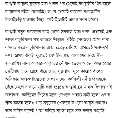
কাপ্তাই কায়াক ক্লাবের যাত্রা শুরুর পর থেকেই কর্ণফুলীর থির জলে
কায়াকের বইঠা ডোবাচ্ছি। তখন থেকেই কায়াকে রাঙামাটির
বিলাইছড়ি যাওয়ার ইচ্ছা। সেই ইচ্ছাটাই এবার পূরণ হলো।
কাপ্তাই নতুন বাজারের কাছ থেকে সকালে যাত্রা শুরু। প্রথমেই এক
দঙ্গল কচুরিপানা পথ আগলে দাঁড়াল। বইঠা (প্যাডল) মেরে নানা
কসরত করে কচুরিপানার রাজ্য ছেড়ে বেরিয়ে আসতেই গলদঘর্ম
দশা। প্রথম বাঁকটা ঘুরতেই মেঘহীন স্বচ্ছ আকাশের নিচে নীল
জলরাশি। নানা আকার-আকৃতির নৌযান ভেসে আছে। কাপ্তাইয়ের
জেটিঘাট ডানে রেখে বাঁয়ে মোড় ঘুরলাম। দূরে কাপ্তাই বাঁধের
অতিকায় জলকপাটগুলো দেখা যাচ্ছে। কর্ণফুলী নদীর প্রবাহকে
বেঁধে ফেলে এখানে সৃষ্টি করা হয়েছে কাপ্তাই হ্রদ নামক বিশাল এই
জলাধার। কাছিমের পিঠের মতো দেখতে পাহাড় সঙ্গী হলো এবার।
শীত আসন্ন হলেও গাঢ় সবুজের খোলসে তখনো আবৃত পাহাড়।
আর কদিন বাদেই পাতা ঝরিয়ে ন্যাড়া হতে শুরু করবে পাহাড়ি-