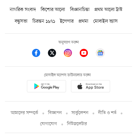
নাগরিক সংবাদ
কিশোর আলো
বিজ্ঞানচিন্তা
প্রথম আলো ট্রাস্ট
বন্ধুসভা
চিরন্তন ১৯৭১
ইপেপার
প্রথমা
মোবাইল ভ্যাস
অনুসরণ করুন
মোবাইল অ্যাপস ডাউনলোড করুন
আমাদের সম্পর্কে
বিজ্ঞাপন
সার্কুলেশন
নীতি ও শর্ত
যোগাযোগ
নিউজলেটার