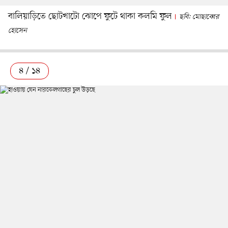
বালিয়াড়িতে ছোটখাটো ঝোপে ফুটে থাকা কলমি ফুল
ছবি: মোছাব্বের
হোসেন
৪ / ১৪