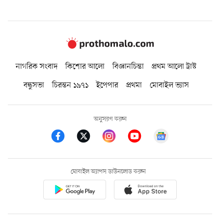
নাগরিক সংবাদ
কিশোর আলো
বিজ্ঞানচিন্তা
প্রথম আলো ট্রাস্ট
বন্ধুসভা
চিরন্তন ১৯৭১
ইপেপার
প্রথমা
মোবাইল ভ্যাস
অনুসরণ করুন
মোবাইল অ্যাপস ডাউনলোড করুন