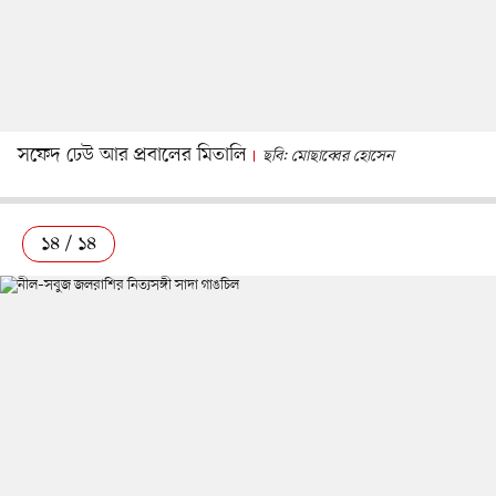
সফেদ ঢেউ আর প্রবালের মিতালি
ছবি: মোছাব্বের হোসেন
১৪ / ১৪