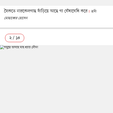
সৈকতে নারকেলগাছ দাঁড়িয়ে আছে গা ঘেঁষাঘেষি করে
ছবি:
মোছাব্বের হোসেন
২ / ১৪