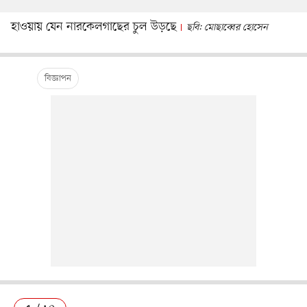
হাওয়ায় যেন নারকেলগাছের চুল উড়ছে
ছবি: মোছাব্বের হোসেন