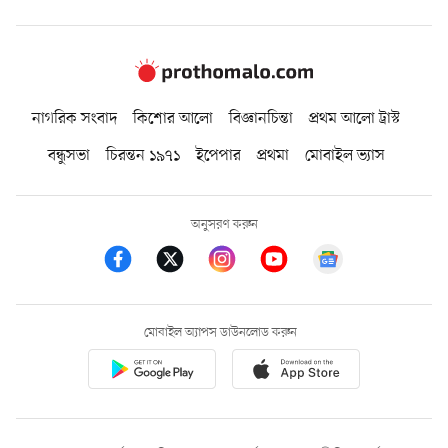
নাগরিক সংবাদ
কিশোর আলো
বিজ্ঞানচিন্তা
প্রথম আলো ট্রাস্ট
বন্ধুসভা
চিরন্তন ১৯৭১
ইপেপার
প্রথমা
মোবাইল ভ্যাস
অনুসরণ করুন
মোবাইল অ্যাপস ডাউনলোড করুন