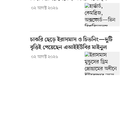
০২ আগস্ট ২০২৬
চাকরি ছেড়ে ইরাসমাস ও চিভনিং—দুটি
বৃত্তিই পেয়েছেন এআইইউবির মাইনুল
০২ আগস্ট ২০২৬