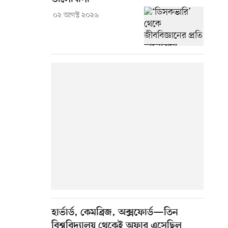
০২ আগস্ট ২০২৬
হার্ভার্ড, কেমব্রিজ, অক্সফোর্ড—তিন
বিশ্ববিদ্যালয় থেকেই অফার এসেছিল