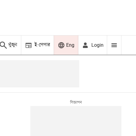
খুঁজুন
ই-পেপার
Login
Eng