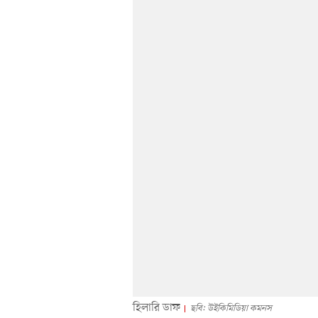
হিলারি ডাফ
ছবি: উইকিমিডিয়া কমনস