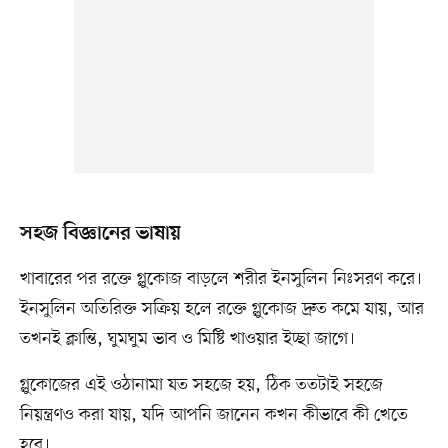
সহজ বিজ্ঞানের ভাষায়
খাবারের পর রক্তে গ্লুকোজ বাড়লে শরীর ইনসুলিন নিঃসরণ করে।
ইনসুলিন অতিরিক্ত সক্রিয় হলে রক্তে গ্লুকোজ দ্রুত কমে যায়, আর
তখনই ক্লান্তি, ঘুমঘুম ভাব ও মিষ্টি খাওয়ার ইচ্ছা জাগে।
গ্লুকোজের এই ওঠানামা যত সহজে হয়, ঠিক ততটাই সহজে
নিয়ন্ত্রণও করা যায়, যদি আপনি জানেন কখন কীভাবে কী খেতে
হবে।