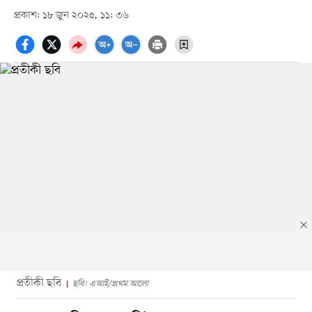
প্রকাশ: ১৮ জুন ২০২৫, ১১: ৩৬
প্রতীকী ছবি
ছবি: এআই/প্রথম আলো