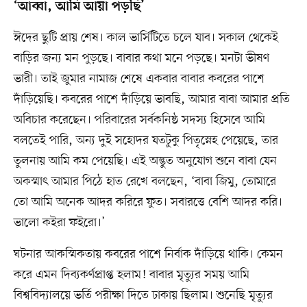
‘আব্বা, আমি আয়া পড়ছি’
ঈদের ছুটি প্রায় শেষ। কাল ভার্সিটিতে চলে যাব। সকাল থেকেই
বাড়ির জন্য মন পুড়ছে। বাবার কথা মনে পড়ছে। মনটা ভীষণ
ভারী। তাই জুমার নামাজ শেষে একবার বাবার কবরের পাশে
দাঁড়িয়েছি। কবরের পাশে দাঁড়িয়ে ভাবছি, আমার বাবা আমার প্রতি
অবিচার করেছেন। পরিবারের সর্বকনিষ্ঠ সদস্য হিসেবে আমি
বলতেই পারি, অন্য দুই সহোদর যতটুকু পিতৃস্নেহ পেয়েছে, তার
তুলনায় আমি কম পেয়েছি। এই অদ্ভুত অনুযোগ শুনে বাবা যেন
অকস্মাৎ আমার পিঠে হাত রেখে বলছেন, ‘বাবা জিমু, তোমারে
তো আমি অনেক আদর করিরে ফুত। সবারত্তে বেশি আদর করি।
ভালো কইরা ফইরো।’
ঘটনার আকস্মিকতায় কবরের পাশে নির্বাক দাঁড়িয়ে থাকি। কেমন
করে এমন দিব্যকর্ণপ্রাপ্ত হলাম! বাবার মৃত্যুর সময় আমি
বিশ্ববিদ্যালয়ে ভর্তি পরীক্ষা দিতে ঢাকায় ছিলাম। শুনেছি মৃত্যুর