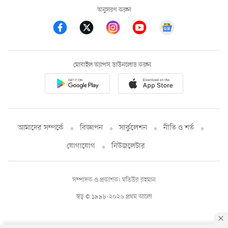
অনুসরণ করুন
মোবাইল অ্যাপস ডাউনলোড করুন
আমাদের সম্পর্কে
বিজ্ঞাপন
সার্কুলেশন
নীতি ও শর্ত
যোগাযোগ
নিউজলেটার
সম্পাদক ও প্রকাশক: মতিউর রহমান
স্বত্ব © ১৯৯৮-২০২৬ প্রথম আলো