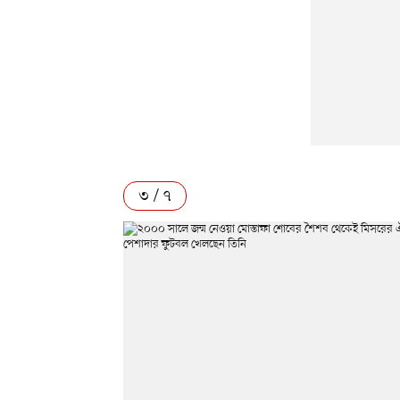
৩ / ৭