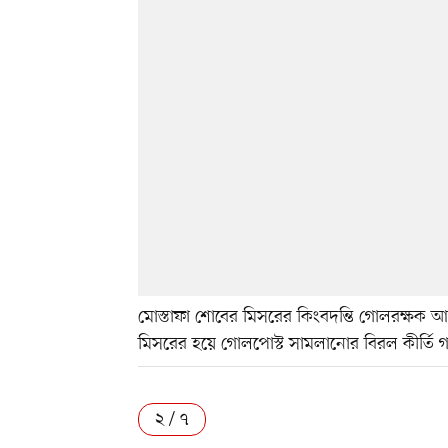
মোস্তাফা শোবের মিসরের কিংবদন্তি গোলরক্ষক 
মিসরের হয়ে গোলপোস্ট সামলানোর বিরল কীর্তি 
২ / ৭