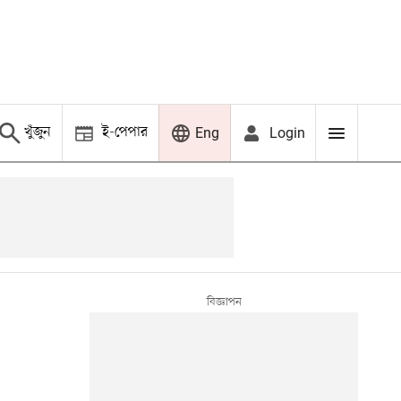
খুঁজুন
ই-পেপার
Login
Eng