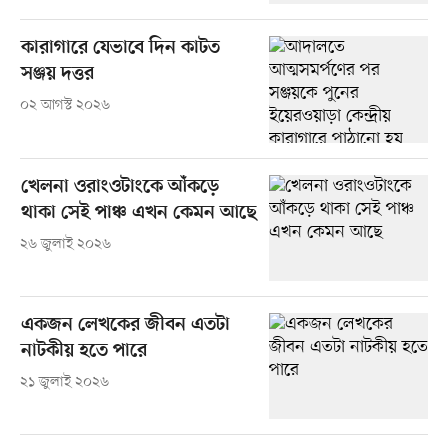
কারাগারে যেভাবে দিন কাটত
সঞ্জয় দত্তর
০২ আগস্ট ২০২৬
খেলনা ওরাংওটাংকে আঁকড়ে
থাকা সেই পাঞ্চ এখন কেমন আছে
২৬ জুলাই ২০২৬
একজন লেখকের জীবন এতটা
নাটকীয় হতে পারে
২১ জুলাই ২০২৬