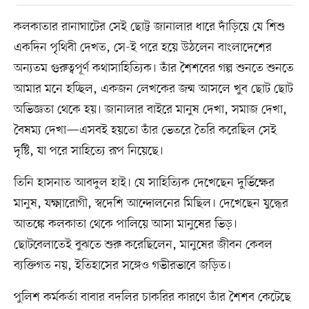
কলকাতার রানাঘাটের সেই ছোট্ট জানালার ধারে দাঁড়িয়ে যে শিশু
একদিন পৃথিবী দেখত, সে-ই পরে হয়ে উঠলেন বাংলাদেশের
অন্যতম গুরুত্বপূর্ণ কথাসাহিত্যিক। তাঁর শৈশবের গল্প শুনতে শুনতে
আমার মনে হচ্ছিল, একজন লেখকের জন্ম আসলে খুব ছোট ছোট
অভিজ্ঞতা থেকে হয়। জানালার বাইরে মানুষ দেখা, সমাজ দেখা,
বৈষম্য দেখা—এসবই হয়তো তাঁর ভেতরে তৈরি করেছিল সেই
দৃষ্টি, যা পরে সাহিত্যে রূপ নিয়েছে।
তিনি হাসনাত আবদুল হাই। যে সাহিত্যিক দেখেছেন দুর্ভিক্ষের
মানুষ, যক্ষ্মারোগী, স্বদেশি আন্দোলনের মিছিল। দেখেছেন যুদ্ধের
আতঙ্কে কলকাতা থেকে পালিয়ে আসা মানুষের ভিড়।
ছোটবেলাতেই বুঝতে শুরু করেছিলেন, মানুষের জীবন কেবল
ব্যক্তিগত নয়, ইতিহাসের সঙ্গেও গভীরভাবে জড়িত।
পুলিশ কর্মকর্তা বাবার বদলির চাকরির কারণে তাঁর শৈশব কেটেছে