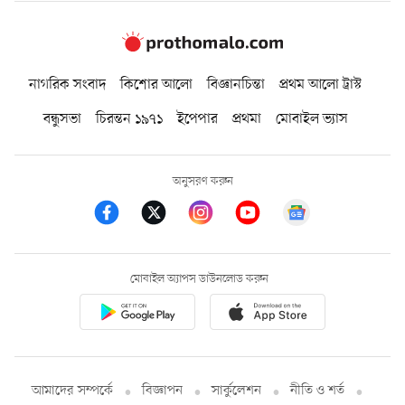
নাগরিক সংবাদ
কিশোর আলো
বিজ্ঞানচিন্তা
প্রথম আলো ট্রাস্ট
বন্ধুসভা
চিরন্তন ১৯৭১
ইপেপার
প্রথমা
মোবাইল ভ্যাস
অনুসরণ করুন
মোবাইল অ্যাপস ডাউনলোড করুন
আমাদের সম্পর্কে
বিজ্ঞাপন
সার্কুলেশন
নীতি ও শর্ত