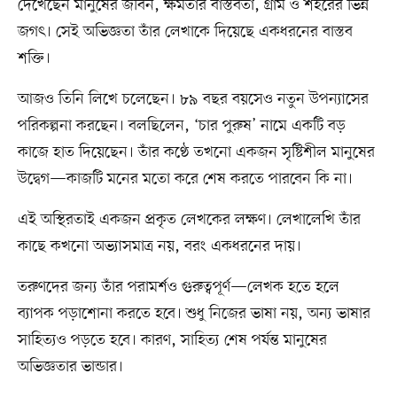
দেখেছেন মানুষের জীবন, ক্ষমতার বাস্তবতা, গ্রাম ও শহরের ভিন্ন
জগৎ। সেই অভিজ্ঞতা তাঁর লেখাকে দিয়েছে একধরনের বাস্তব
শক্তি।
আজও তিনি লিখে চলেছেন। ৮৯ বছর বয়সেও নতুন উপন্যাসের
পরিকল্পনা করছেন। বলছিলেন, ‘চার পুরুষ’ নামে একটি বড়
কাজে হাত দিয়েছেন। তাঁর কণ্ঠে তখনো একজন সৃষ্টিশীল মানুষের
উদ্বেগ—কাজটি মনের মতো করে শেষ করতে পারবেন কি না।
এই অস্থিরতাই একজন প্রকৃত লেখকের লক্ষণ। লেখালেখি তাঁর
কাছে কখনো অভ্যাসমাত্র নয়, বরং একধরনের দায়।
তরুণদের জন্য তাঁর পরামর্শও গুরুত্বপূর্ণ—লেখক হতে হলে
ব্যাপক পড়াশোনা করতে হবে। শুধু নিজের ভাষা নয়, অন্য ভাষার
সাহিত্যও পড়তে হবে। কারণ, সাহিত্য শেষ পর্যন্ত মানুষের
অভিজ্ঞতার ভান্ডার।