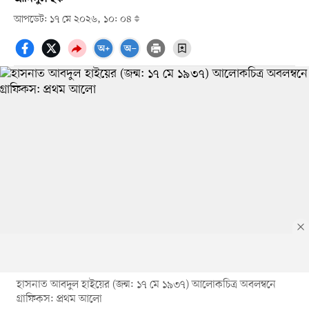
আপডেট: ১৭ মে ২০২৬, ১০: ০৪
হাসনাত আবদুল হাইয়ের (জন্ম: ১৭ মে ১৯৩৭) আলোকচিত্র অবলম্বনে
গ্রাফিকস: প্রথম আলো