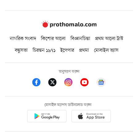
নাগরিক সংবাদ
কিশোর আলো
বিজ্ঞানচিন্তা
প্রথম আলো ট্রাস্ট
বন্ধুসভা
চিরন্তন ১৯৭১
ইপেপার
প্রথমা
মোবাইল ভ্যাস
অনুসরণ করুন
মোবাইল অ্যাপস ডাউনলোড করুন