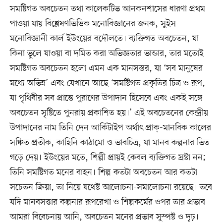
সমষ্টিগত অবচেতন তথা কালেকটিভ আনকনশাসের ধারণা প্রথম
পাওয়া যায় বিশ্লেষণভিত্তিক মনোবিজ্ঞানের জনক, সুইস
মনোবিজ্ঞানী কার্ল ইউংয়ের বদৌলতে। ব্যক্তিগত অবচেতন, যা
কিনা ভুলে যাওয়া বা দমিত করা অভিজ্ঞতার ভান্ডার, তার মতোই
সমষ্টিগত অবচেতন হলো এমন এক মানসস্তর, যা ‘সব মানুষের
মধ্যে অভিন্ন’ এবং যেখানে আছে ‘সমষ্টিগত প্রকৃতির চিত্র ও রূপ,
যা পৃথিবীর সব প্রান্তে পুরাণের উপাদান হিসেবে এবং একই সঙ্গে
অবচেতন সৃষ্টিতে পুনরায় প্রকাশিত হয়।’ এই অবচেতনের কেন্দ্রীয়
উপাদানের নাম তিনি দেন আর্কিটাইপ অর্থাৎ প্রাক্‌-মানবিক কালের
সঞ্চিত প্রতীক, কাহিনি কাঠামো ও ভাবচিত্র, যা মানব কল্পনার ভিত
গড়ে দেয়। ইউংয়ের মতে, শিল্পী প্রায়ই কেবল ব্যক্তিগত স্রষ্টা নন;
তিনি সমষ্টিগত মনের বাহন। শিল্প কতটা অবচেতন আর কতটা
সচেতন ক্রিয়া, তা নিয়ে যথেষ্ট আলোচনা-সমালোচনা রয়েছে। তবে
যদি মানবসত্তার কল্পনার রূপরেখা ও শিল্পকর্মের ওপর তার প্রভাব
আমরা বিবেচনায় আনি, অবচেতন মনের প্রভাব সুস্পষ্ট ও দৃঢ়।