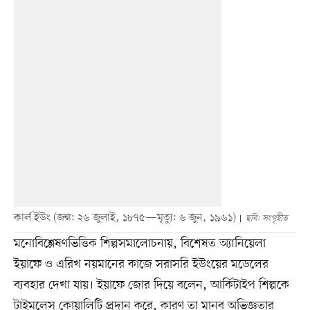
কার্ল ইউং (জন্ম: ২৬ জুলাই, ১৮৭৫—মৃত্যু: ৬ জুন, ১৯৬১)
ছবি: সংগৃহীত
মনোবিশ্লেষণভিত্তিক শিল্পসমালোচনায়, বিশেষত অ্যানিয়েলা
ইয়াফে ও এরিখ নয়মানের কাজে সরাসরি ইউংয়ের মডেলের
ব্যবহার দেখা যায়। ইয়াফে জোর দিয়ে বলেন, আর্কিটাইপ শিল্পকে
টাইমলেস কোয়ালিটি প্রদান করে, কারণ তা মানব অভিজ্ঞতার