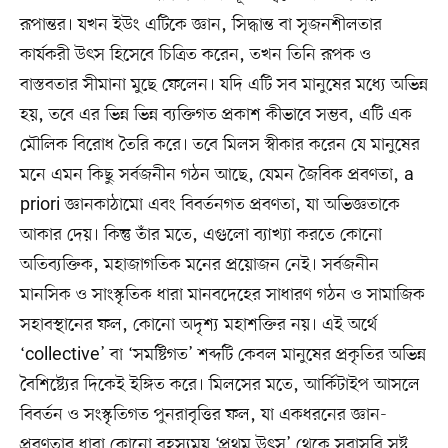
রূপান্তর। যখন ইউং এটিকে জ্ঞান, সিদ্ধান্ত বা সৃজনশীলতার
কার্যকরী উৎস হিসেবে চিত্রিত করেন, তখন তিনি রূপক ও
বাস্তবতার সীমানা মুছে ফেলেন। যদি এটি সব মানুষের মধ্যে অভিন্ন
হয়, তবে এর ভিন্ন ভিন্ন ব্যক্তিগত প্রকাশ কীভাবে সম্ভব, এটি এক
মৌলিক বিরোধ তৈরি করে। তবে মিলস স্বীকার করেন যে মানুষের
মনে এমন কিছু সর্বজনীন গঠন আছে, যেমন জৈবিক প্রবণতা, a
priori জ্ঞানকাঠামো এবং বিবর্তনগত প্রবণতা, যা অভিজ্ঞতাকে
আকার দেয়। কিন্তু তাঁর মতে, এগুলো ব্যাখ্যা করতে কোনো
অতিব্যক্তিক, মহাজাগতিক মনের প্রয়োজন নেই। সর্বজনীন
মানসিক ও সাংস্কৃতিক ধারা মানবদেহের সাধারণ গঠন ও সামাজিক
সহাবস্থানের ফল, কোনো অদৃশ্য মহাশক্তির নয়। এই অর্থে
‘collective’ বা ‘সমষ্টিগত’ শব্দটি কেবল মানুষের প্রকৃতির অভিন্ন
বৈশিষ্ট্যের দিকেই ইঙ্গিত করে। মিলসের মতে, আর্কিটাইপ আসলে
বিবর্তন ও সংস্কৃতিগত পুনরাবৃত্তির ফল, যা একধরনের জ্ঞান-
প্রবণতার ধারা কোনো রহস্যময় ‘প্রথম উৎস’ থেকে সরাসরি সৃষ্ট