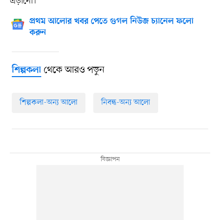
এড়ানো।
প্রথম আলোর খবর পেতে গুগল নিউজ চ্যানেল ফলো
করুন
থেকে আরও পড়ুন
শিল্পকলা
শিল্পকলা-অন্য আলো
নিবন্ধ-অন্য আলো