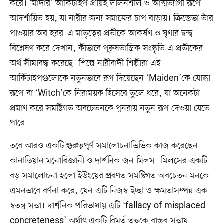
করে। ‘মাদার’ আর্কিটাইপ প্রায়ই লালনশীল ও আত্মত্যাগী রূপে
আদর্শায়িত হয়, যা নারীর জন্য সমাজের চাপ বাড়ায়। ক্রিস্তেভা তাঁর
পাওয়ার অব হরর–এ মাতৃত্বের প্রতীকে আকর্ষণ ও ঘৃণার দ্বন্দ্ব
বিশ্লেষণ করে দেখান, কীভাবে পুরুষতান্ত্রিক সংস্কৃতি এ প্রতীকের
অর্থ সীমাবদ্ধ করেছে। শিল্পে নারীবাদী শিল্পীরা এই
আর্কিটাইপগুলোকে নতুনভাবে রূপ দিয়েছেন ‘Maiden’কে যোদ্ধা
রূপে বা ‘Witch’কে নিরাময়ক হিসেবে তুলে ধরে, যা অনেকটা
প্রমাণ করে সমষ্টিগত অবচেতনকে পুনরায় নতুন রূপ দেওয়া যেতে
পারে।
তবে আরও একটি গুরুত্বপূর্ণ সমালোচনাভিত্তিক কাজ করেছেন
কানাডিয়ান মনোবিজ্ঞানী ও দার্শনিক জন মিলস। মিলসের একটি
বড় সমালোচনা হলো ইউংয়ের প্রবণত সমষ্টিগত অবচেতন মনকে
এমনভাবে বর্ণনা করে, যেন এটি নিজস্ব ইচ্ছা ও ক্ষমতাসম্পন্ন এক
স্বতন্ত্র সত্তা। দার্শনিক পরিভাষায় এটি ‘fallacy of misplaced
concreteness’ অর্থাৎ একটি বিমূর্ত তত্ত্বকে বাস্তব সত্তায়