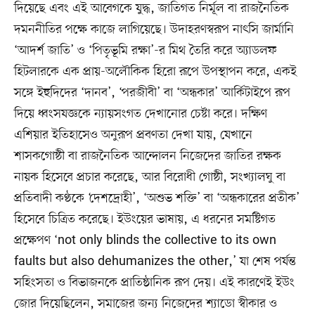
দিয়েছে এবং এই আবেগকে যুদ্ধ, জাতিগত নির্মূল বা রাজনৈতিক
দমননীতির পক্ষে কাজে লাগিয়েছে। উদাহরণস্বরূপ নাৎসি জার্মানি
‘আদর্শ জাতি’ ও ‘পিতৃভূমি রক্ষা’-র মিথ তৈরি করে অ্যাডলফ
হিটলারকে এক প্রায়-অলৌকিক হিরো রূপে উপস্থাপন করে, একই
সঙ্গে ইহুদিদের ‘দানব’, ‘পরজীবী’ বা ‘অন্ধকার’ আর্কিটাইপে রূপ
দিয়ে ধ্বংসযজ্ঞকে ন্যায়সংগত দেখানোর চেষ্টা করে। দক্ষিণ
এশিয়ার ইতিহাসেও অনুরূপ প্রবণতা দেখা যায়, যেখানে
শাসকগোষ্ঠী বা রাজনৈতিক আন্দোলন নিজেদের জাতির রক্ষক
নায়ক হিসেবে প্রচার করেছে, আর বিরোধী গোষ্ঠী, সংখ্যালঘু বা
প্রতিবাদী কণ্ঠকে ‘দেশদ্রোহী’, ‘অশুভ শক্তি’ বা ‘অন্ধকারের প্রতীক’
হিসেবে চিত্রিত করেছে। ইউংয়ের ভাষায়, এ ধরনের সমষ্টিগত
প্রক্ষেপণ ‘not only blinds the collective to its own
faults but also dehumanizes the other,’ যা শেষ পর্যন্ত
সহিংসতা ও বিভাজনকে প্রাতিষ্ঠানিক রূপ দেয়। এই কারণেই ইউং
জোর দিয়েছিলেন, সমাজের জন্য নিজেদের শ্যাডো স্বীকার ও