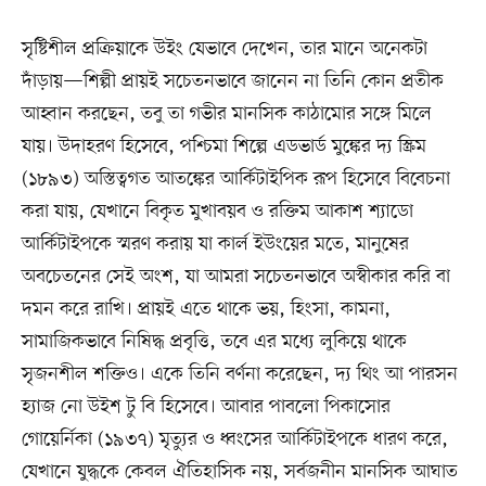
সৃষ্টিশীল প্রক্রিয়াকে উইং যেভাবে দেখেন, তার মানে অনেকটা
দাঁড়ায়—শিল্পী প্রায়ই সচেতনভাবে জানেন না তিনি কোন প্রতীক
আহ্বান করছেন, তবু তা গভীর মানসিক কাঠামোর সঙ্গে মিলে
যায়। উদাহরণ হিসেবে, পশ্চিমা শিল্পে এডভার্ড মুঙ্কের দ্য স্ক্রিম
(১৮৯৩) অস্তিত্বগত আতঙ্কের আর্কিটাইপিক রূপ হিসেবে বিবেচনা
করা যায়, যেখানে বিকৃত মুখাবয়ব ও রক্তিম আকাশ শ্যাডো
আর্কিটাইপকে স্মরণ করায় যা কার্ল ইউংয়ের মতে, মানুষের
অবচেতনের সেই অংশ, যা আমরা সচেতনভাবে অস্বীকার করি বা
দমন করে রাখি। প্রায়ই এতে থাকে ভয়, হিংসা, কামনা,
সামাজিকভাবে নিষিদ্ধ প্রবৃত্তি, তবে এর মধ্যে লুকিয়ে থাকে
সৃজনশীল শক্তিও। একে তিনি বর্ণনা করেছেন, দ্য থিং আ পারসন
হ্যাজ নো উইশ টু বি হিসেবে। আবার পাবলো পিকাসোর
গোয়ের্নিকা (১৯৩৭) মৃত্যুর ও ধ্বংসের আর্কিটাইপকে ধারণ করে,
যেখানে যুদ্ধকে কেবল ঐতিহাসিক নয়, সর্বজনীন মানসিক আঘাত