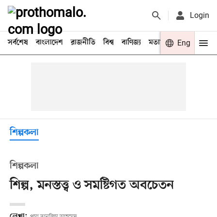
Login
সর্বশেষ
বাংলাদেশ
রাজনীতি
বিশ্ব
বাণিজ্য
মতামত
খেলা
Eng
বিনো
শিল্পকলা
শিল্পকলা
শিল্প, মনস্তত্ত্ব ও সমষ্টিগত অবচেতন
লেখা:
প্রমা তানজিম আহমেদ