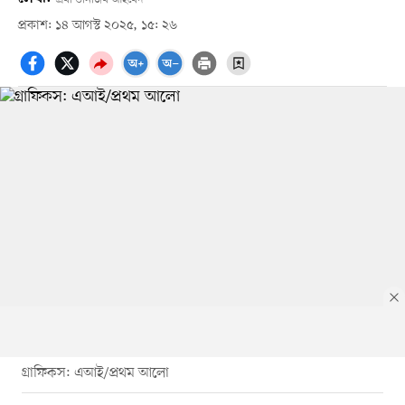
প্রকাশ: ১৪ আগস্ট ২০২৫, ১৫: ২৬
গ্রাফিকস: এআই/প্রথম আলো