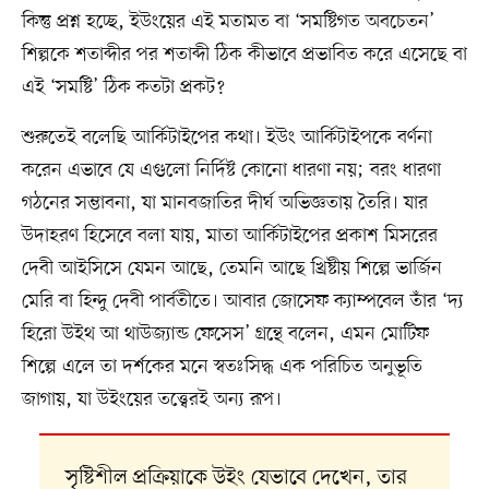
কিন্তু প্রশ্ন হচ্ছে, ইউংয়ের এই মতামত বা ‘সমষ্টিগত অবচেতন’
শিল্পকে শতাব্দীর পর শতাব্দী ঠিক কীভাবে প্রভাবিত করে এসেছে বা
এই ‘সমষ্টি’ ঠিক কতটা প্রকট?
শুরুতেই বলেছি আর্কিটাইপের কথা। ইউং আর্কিটাইপকে বর্ণনা
করেন এভাবে যে এগুলো নির্দিষ্ট কোনো ধারণা নয়; বরং ধারণা
গঠনের সম্ভাবনা, যা মানবজাতির দীর্ঘ অভিজ্ঞতায় তৈরি। যার
উদাহরণ হিসেবে বলা যায়, মাতা আর্কিটাইপের প্রকাশ মিসরের
দেবী আইসিসে যেমন আছে, তেমনি আছে খ্রিষ্টীয় শিল্পে ভার্জিন
মেরি বা হিন্দু দেবী পার্বতীতে। আবার জোসেফ ক্যাম্পবেল তাঁর ‘দ্য
হিরো উইথ আ থাউজ্যান্ড ফেসেস’ গ্রন্থে বলেন, এমন মোটিফ
শিল্পে এলে তা দর্শকের মনে স্বতঃসিদ্ধ এক পরিচিত অনুভূতি
জাগায়, যা উইংয়ের তত্ত্বেরই অন্য রূপ।
সৃষ্টিশীল প্রক্রিয়াকে উইং যেভাবে দেখেন, তার