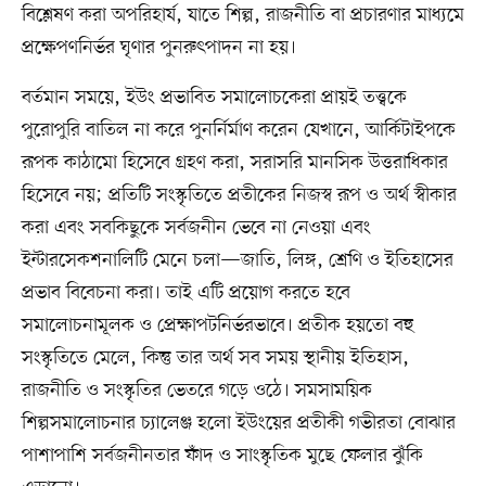
বিশ্লেষণ করা অপরিহার্য, যাতে শিল্প, রাজনীতি বা প্রচারণার মাধ্যমে
প্রক্ষেপণনির্ভর ঘৃণার পুনরুৎপাদন না হয়।
বর্তমান সময়ে, ইউং প্রভাবিত সমালোচকেরা প্রায়ই তত্ত্বকে
পুরোপুরি বাতিল না করে পুনর্নির্মাণ করেন যেখানে, আর্কিটাইপকে
রূপক কাঠামো হিসেবে গ্রহণ করা, সরাসরি মানসিক উত্তরাধিকার
হিসেবে নয়; প্রতিটি সংস্কৃতিতে প্রতীকের নিজস্ব রূপ ও অর্থ স্বীকার
করা এবং সবকিছুকে সর্বজনীন ভেবে না নেওয়া এবং
ইন্টারসেকশনালিটি মেনে চলা—জাতি, লিঙ্গ, শ্রেণি ও ইতিহাসের
প্রভাব বিবেচনা করা। তাই এটি প্রয়োগ করতে হবে
সমালোচনামূলক ও প্রেক্ষাপটনির্ভরভাবে। প্রতীক হয়তো বহু
সংস্কৃতিতে মেলে, কিন্তু তার অর্থ সব সময় স্থানীয় ইতিহাস,
রাজনীতি ও সংস্কৃতির ভেতরে গড়ে ওঠে। সমসাময়িক
শিল্পসমালোচনার চ্যালেঞ্জ হলো ইউংয়ের প্রতীকী গভীরতা বোঝার
পাশাপাশি সর্বজনীনতার ফাঁদ ও সাংস্কৃতিক মুছে ফেলার ঝুঁকি