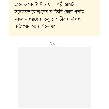
মানে অনেকটা দাঁড়ায়—শিল্পী প্রায়ই
সচেতনভাবে জানেন না তিনি কোন প্রতীক
আহ্বান করছেন, তবু তা গভীর মানসিক
কাঠামোর সঙ্গে মিলে যায়।