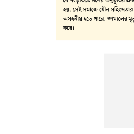
যে সংস্কৃতিতে মনের অনুভূতির প্র
হয়, সেই সমাজে যৌন সহিংসতার
অসহনীয় হতে পারে, জামালের মৃত্য
করে।