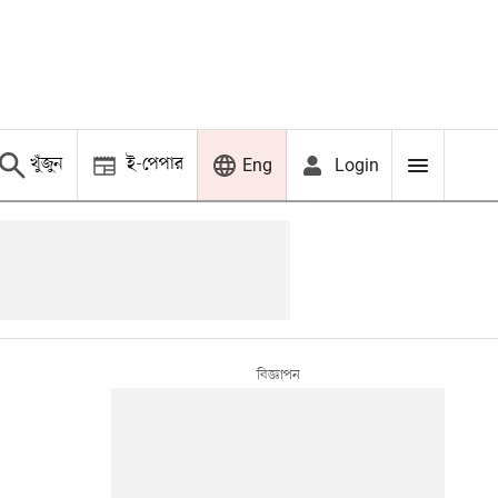
খুঁজুন
ই-পেপার
Login
Eng