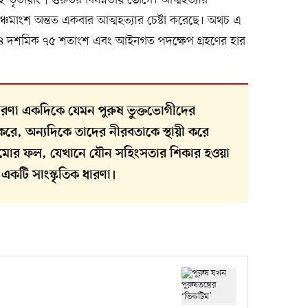
ই-তৃতীয়াংশ গুরুতর বিষণ্নতায় ভোগে। আত্মহত্যার
-পঞ্চমাংশ অন্তত একবার আত্মহত্যার চেষ্টা করেছে। অথচ এ
র ১৪ দশমিক ৭৫ শতাংশ এবং আইনগত পদক্ষেপ গ্রহণের হার
 ধারণা একদিকে যেমন পুরুষ ভুক্তভোগীদের
রে, অন্যদিকে তাদের নীরবতাকে স্থায়ী করে
মোর ফল, যেখানে যৌন সহিংসতার শিকার হওয়া
 একটি সাংস্কৃতিক ধারণা।