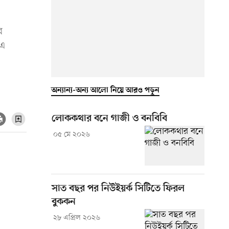
ব
 এ
অন্যান্য-অন্য আলো নিয়ে আরও পড়ুন
লোককথার বনে গাজী ও বনবিবি
০৫ মে ২০২৬
সাত বছর পর নিউইয়র্ক সিটিতে ফিরল
বুককন
২৮ এপ্রিল ২০২৬