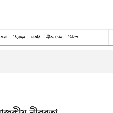
খেলা
বিনোদন
চাকরি
জীবনযাপন
ভিডিও