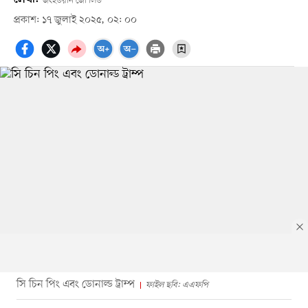
জংইউয়ান জো লিউ
প্রকাশ: ১৭ জুলাই ২০২৫, ০২: ০০
সি চিন পিং এবং ডোনাল্ড ট্রাম্প
ফাইল ছবি: এএফপি