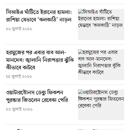
সিআইএ ঘাঁটিতে ইরানের হামলা:
রাশিয়া যেভাবে ‘কলকাঠি’ নাড়ল
২৬ জুলাই ২০২৬
হরমুজের পর এবার বাব আল-
মানদেব: জ্বালানি নিরাপত্তার ঝুঁকি
কীভাবে কাটবে
২৫ জুলাই ২০২৬
ওয়াটারস্টোনস ডেব্যু ফিকশন
পুরস্কার জিতলেন রেবেকা পেরি
২৩ জুলাই ২০২৬