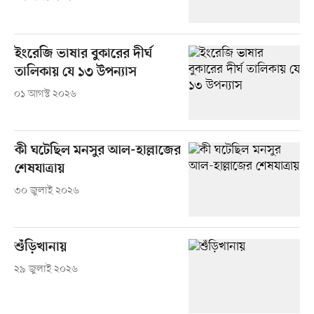
ইংরেজি ভাষার বুকারের দীর্ঘ
তালিকায় যে ১৩ উপন্যাস
০১ আগস্ট ২০২৬
কী ঘটেছিল মনসুর আল-হাল্লাজের
শেষযাত্রায়
৩০ জুলাই ২০২৬
শুঁড়িখানায়
২৯ জুলাই ২০২৬