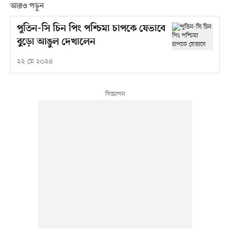
আরও পড়ুন
পুতিন-সি চিন পিং পশ্চিমা চাপকে যেভাবে
বুড়ো আঙুল দেখালেন
২২ মে ২০২৪