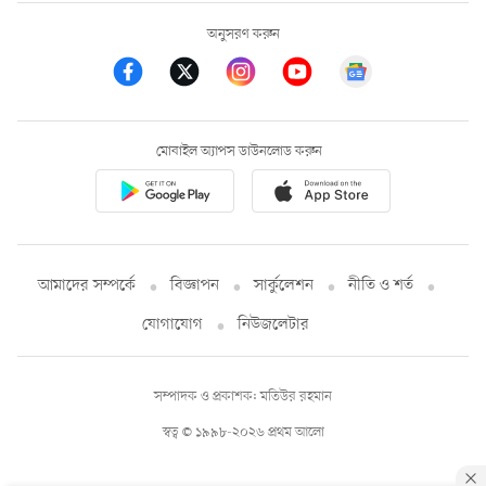
অনুসরণ করুন
মোবাইল অ্যাপস ডাউনলোড করুন
আমাদের সম্পর্কে
বিজ্ঞাপন
সার্কুলেশন
নীতি ও শর্ত
যোগাযোগ
নিউজলেটার
সম্পাদক ও প্রকাশক: মতিউর রহমান
স্বত্ব © ১৯৯৮-২০২৬ প্রথম আলো