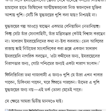
অপর দিকে ইসরায়েলিদের ভেতর নেমে এসেছে কবরের নিস্তব্ধতা।
হামাসের হাতে জিম্মিদের আত্মীয়স্বজনেরা নিজ স্বজনদের মুক্তির
আশায় খুশি। সেটি কি যুদ্ধজয়ের খুশি বলা যায়? নিশ্চয়ই না।
যুদ্ধজয়ের গল্প আওড়ে যাচ্ছেন একমাত্র বেনিয়ামিন নেতানিয়াহু।
কিন্তু সেটা তাঁর সেনাবাহিনী, তাঁর মন্ত্রিসভার কেউই বিশ্বাস করছেন
না। সাধারণ ইসরায়েলিদের কথা না–ইবা বললাম। তেল আবিবের
রাস্তায় স্কাই নিউজের সাংবাদিকের করা প্রশ্নে একজন সাধারণ
ইসরায়েলি নাগরিক বলছেন, ‘এটা বন্দীদের জন্য, ইসরায়েলের
নিরাপত্তার জন্য, গোটা পশ্চিমের জন্যই একটা খারাপ সংবাদ।’
ফিলিস্তিনিরা তথা গাজাবাসী এ জন্যও খুশি যে তাঁরা এখন খাবার
পাবেন, চিকিৎসা পাবেন, ঘরে ফিরতে পারবেন। তাঁদের এ খুশি
যুদ্ধজয়ের জন্য নয়—এই তর্ক তোলা যেতেই পারে।
সে ক্ষেত্রে আমরা দ্বিতীয় মানদণ্ডে যাই।