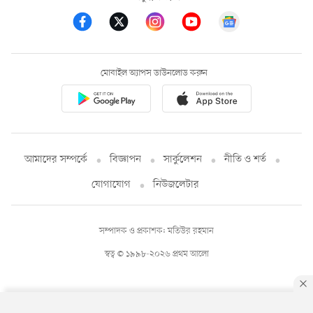
মোবাইল অ্যাপস ডাউনলোড করুন
আমাদের সম্পর্কে
বিজ্ঞাপন
সার্কুলেশন
নীতি ও শর্ত
যোগাযোগ
নিউজলেটার
সম্পাদক ও প্রকাশক: মতিউর রহমান
স্বত্ব © ১৯৯৮-২০২৬ প্রথম আলো