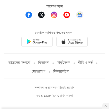
অনুসরণ করুন
মোবাইল অ্যাপস ডাউনলোড করুন
আমাদের সম্পর্কে
বিজ্ঞাপন
সার্কুলেশন
নীতি ও শর্ত
যোগাযোগ
নিউজলেটার
সম্পাদক ও প্রকাশক: মতিউর রহমান
স্বত্ব © ১৯৯৮-২০২৬ প্রথম আলো