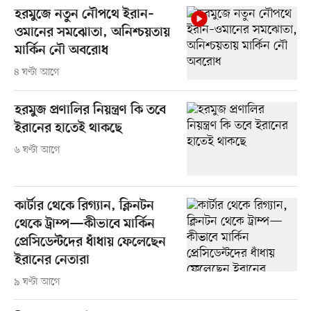
হরমুজে নতুন নৌপথে ইরান–
ওমানের সমঝোতা, অনিশ্চয়তায়
মার্কিন নৌ অবরোধ
৪ ঘণ্টা আগে
হরমুজ প্রণালির নিয়ন্ত্রণ কি তবে
ইরানের হাতেই থাকছে
৬ ঘণ্টা আগে
কার্টার থেকে রিগ্যান, ক্লিনটন
থেকে ট্রাম্প—কীভাবে মার্কিন
প্রেসিডেন্টদের ধাঁধায় ফেলেছেন
ইরানের নেতারা
৯ ঘণ্টা আগে