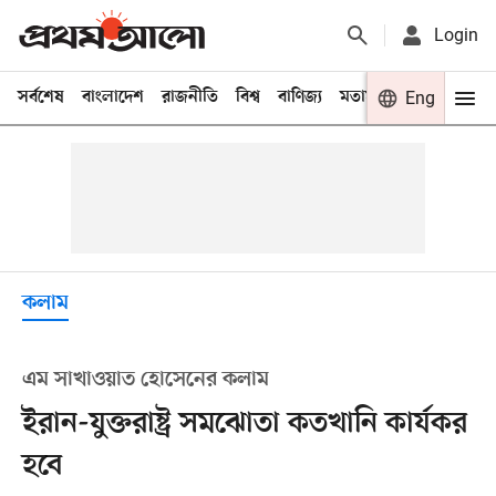
Login
সর্বশেষ
বাংলাদেশ
রাজনীতি
বিশ্ব
বাণিজ্য
মতামত
খেলা
Eng
বিনো
কলাম
এম সাখাওয়াত হোসেনের কলাম
ইরান-যুক্তরাষ্ট্র সমঝোতা কতখানি কার্যকর
হবে