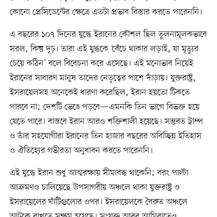
কোনো প্রেসিডেন্টের ক্ষেত্রে এতটা প্রভাব বিস্তার করতে পারেননি।
এ বছরের ১০৭ দিনের যুদ্ধে ইরানের কৌশল ছিল তুলনামূলকভাবে
সরল, কিন্তু দৃঢ়। তারা এই যুদ্ধকে ‘বেঁচে থাকার লড়াই, যা মৃত্যুর
চেয়ে কঠিন’ বলে বিবেচনা করে এসেছে। এই মনোভাব নিয়েই
ইরানের সাধারণ মানুষ তাদের নেতৃত্বের পাশে দাঁড়ায়। যুক্তরাষ্ট্র,
ইসরায়েলসহ অনেকেই ধারণা করেছিল, ইরান হয়তো টিকতে
পারবে না; দেশটি ভেঙে পড়বে—এমনকি তিন ভাগে বিভক্ত হয়ে
যেতে পারে। বাস্তবে ইরান আরও শক্তিশালী হয়েছে। সম্ভবত ট্রাম্প
ও তাঁর সহযোগীরা ইরানের তিন হাজার বছরের অবিচ্ছিন্ন ইতিহাস
ও ঐতিহ্যের গভীরতা অনুধাবন করতে পারেননি।
এই যুদ্ধে ইরান শুধু আত্মরক্ষায় সীমাবদ্ধ থাকেনি; বরং পাল্টা
আক্রমণও চালিয়েছে উপসাগরীয় অঞ্চলে থাকা যুক্তরাষ্ট্র ও
ইসরায়েলের ঘাঁটিগুলোর ওপর। ইসরায়েলকে বৈরুত অঞ্চলে
আটকে রাখতে সক্ষম হয়েছে। সংযুক্ত আরব আমিরাতেও