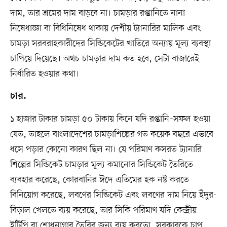
দাম, তার শ্রমের দাম বাড়বে না। চামড়ার রপ্তানিতে নানা
নিষেধাজ্ঞা বা বিধিনিষেধ থাকায় দেশীয় ট্যানারির মালিক এবং
চামড়া সরবরাহকারীদের সিন্ডিকেটের খাতিরে অন্যায় মূল্য ব্যবস্থা
চাপিয়ে দিয়েছে। অথচ চামড়ার দাম কত হবে, সেটা বাজারেই
নির্ধারিত হওয়ার কথা।
চার.
১ হাজার টাকার চামড়া ৫০ টাকায় কিনে যদি রপ্তানি–সফল হওয়া
যেত, তাহলে বাংলাদেশের চামড়াশিল্পের গত কয়েক বছরে এভাবে
ধসে পড়ার কোনো কারণ ছিল না। যে পরিমাণ কসরত ট্যানারি
শিল্পের সিন্ডিকেট চামড়ার মূল্য কমানোর সিন্ডিকেট তৈরিতে
ব্যবহার করেছে, কোরবানির ঈদে এতিমের হক নষ্ট করতে
বিনিয়োগ করেছে, লবণের সিন্ডিকেট এবং লবণের দাম নিয়ে ইঁদুর-
বিড়াল খেলতে ব্যয় করেছে, তার সিকি পরিমাণ যদি কেন্দ্রীয়
ইটিপি বা শোধনাগার তৈরির জন্য ব্যয় করতো, সরকারকে চাপ