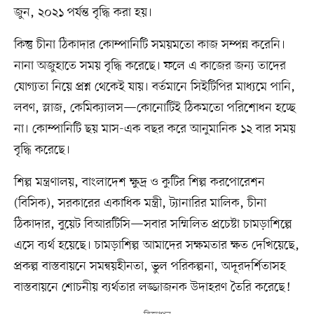
জুন, ২০২১ পর্যন্ত বৃদ্ধি করা হয়।
কিন্তু চীনা ঠিকাদার কোম্পানিটি সময়মতো কাজ সম্পন্ন করেনি।
নানা অজুহাতে সময় বৃদ্ধি করেছে। ফলে এ কাজের জন্য তাদের
যোগ্যতা নিয়ে প্রশ্ন থেকেই যায়। বর্তমানে সিইটিপির মাধ্যমে পানি,
লবণ, স্লাজ, কেমিক্যালস—কোনোটিই ঠিকমতো পরিশোধন হচ্ছে
না। কোম্পানিটি ছয় মাস-এক বছর করে আনুমানিক ১২ বার সময়
বৃদ্ধি করেছে।
শিল্প মন্ত্রণালয়, বাংলাদেশ ক্ষুদ্র ও কুটির শিল্প করপোরেশন
(বিসিক), সরকারের একাধিক মন্ত্রী, ট্যানারির মালিক, চীনা
ঠিকাদার, বুয়েট বিআরটিসি—সবার সম্মিলিত প্রচেষ্টা চামড়াশিল্পে
এসে ব্যর্থ হয়েছে। চামড়াশিল্প আমাদের সক্ষমতার ক্ষত দেখিয়েছে,
প্রকল্প বাস্তবায়নে সমন্বয়হীনতা, ভুল পরিকল্পনা, অদূরদর্শিতাসহ
বাস্তবায়নে শোচনীয় ব্যর্থতার লজ্জাজনক উদাহরণ তৈরি করেছে!