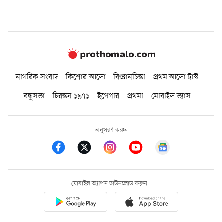
নাগরিক সংবাদ
কিশোর আলো
বিজ্ঞানচিন্তা
প্রথম আলো ট্রাস্ট
বন্ধুসভা
চিরন্তন ১৯৭১
ইপেপার
প্রথমা
মোবাইল ভ্যাস
অনুসরণ করুন
মোবাইল অ্যাপস ডাউনলোড করুন