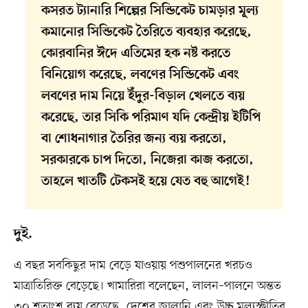
কসরত ট্যানারি শিল্পের সিন্ডিকেট চামড়ার মূল্য
কমানোর সিন্ডিকেট তৈরিতে ব্যবহার করেছে,
কোরবানির ঈদে এতিমের হক নষ্ট করতে
বিনিয়োগ করেছে, লবণের সিন্ডিকেট এবং
লবণের দাম নিয়ে ইঁদুর-বিড়াল খেলতে ব্যয়
করেছে, তার সিকি পরিমাণ যদি কেন্দ্রীয় ইটিপি
বা শোধনাগার তৈরির জন্য ব্যয় করতো,
সরকারকে চাপ দিতো, নিজেরা কাজ করতো,
তাহলে খাতটি টেকসই হয়ে যেত বহু আগেই!
দুই.
এ বছর সবকিছুর দাম বেড়ে যাওয়ায় পশুপালনের খরচও
মাত্রাতিরিক্ত বেড়েছে। খামারিরা বলেছেন, লালন–পালনে অন্তত
৩০ শতাংশ ব্যয় বেড়েছে, দেশের জ্বালানি এবং উচ্চ মূল্যস্ফীতির