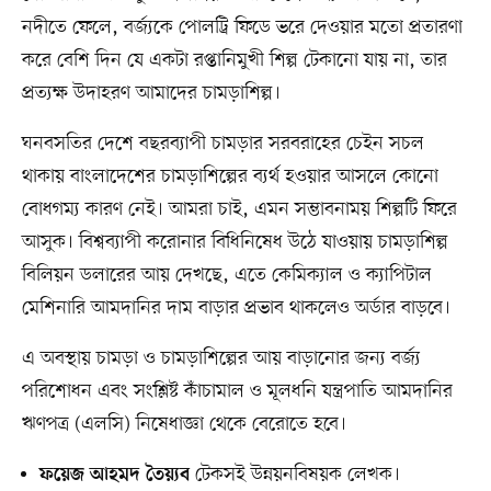
নদীতে ফেলে, বর্জ্যকে পোলট্রি ফিডে ভরে দেওয়ার মতো প্রতারণা
করে বেশি দিন যে একটা রপ্তানিমুখী শিল্প টেকানো যায় না, তার
প্রত্যক্ষ উদাহরণ আমাদের চামড়াশিল্প।
ঘনবসতির দেশে বছরব্যাপী চামড়ার সরবরাহের চেইন সচল
থাকায় বাংলাদেশের চামড়াশিল্পের ব্যর্থ হওয়ার আসলে কোনো
বোধগম্য কারণ নেই। আমরা চাই, এমন সম্ভাবনাময় শিল্পটি ফিরে
আসুক। বিশ্বব্যাপী করোনার বিধিনিষেধ উঠে যাওয়ায় চামড়াশিল্প
বিলিয়ন ডলারের আয় দেখছে, এতে কেমিক্যাল ও ক্যাপিটাল
মেশিনারি আমদানির দাম বাড়ার প্রভাব থাকলেও অর্ডার বাড়বে।
এ অবস্থায় চামড়া ও চামড়াশিল্পের আয় বাড়ানোর জন্য বর্জ্য
পরিশোধন এবং সংশ্লিষ্ট কাঁচামাল ও মূলধনি যন্ত্রপাতি আমদানির
ঋণপত্র (এলসি) নিষেধাজ্ঞা থেকে বেরোতে হবে।
টেকসই উন্নয়নবিষয়ক লেখক।
ফয়েজ আহমদ তৈয়্যব