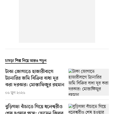
চামড়া শিল্প নিয়ে আরও পড়ুন
টাকা জোগাতে হাজারীবাগে
ট্যানারির জমি বিক্রির বাধা দূর
করা দরকার: মোস্তাফিজুর রহমান
০৬ জুন ২০২৬
বুড়িগঙ্গা বাঁচাতে গিয়ে ধলেশ্বরীও
শেষ হওয়ার পথে: হোসেন জিল্লুর