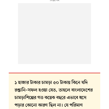
১ হাজার টাকার চামড়া ৫০ টাকায় কিনে যদি
রপ্তানি–সফল হওয়া যেত, তাহলে বাংলাদেশের
চামড়াশিল্পের গত কয়েক বছরে এভাবে ধসে
পড়ার কোনো কারণ ছিল না। যে পরিমাণ