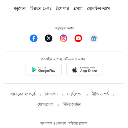
বন্ধুসভা
চিরন্তন ১৯৭১
ইপেপার
প্রথমা
মোবাইল ভ্যাস
অনুসরণ করুন
মোবাইল অ্যাপস ডাউনলোড করুন
আমাদের সম্পর্কে
বিজ্ঞাপন
সার্কুলেশন
নীতি ও শর্ত
যোগাযোগ
নিউজলেটার
সম্পাদক ও প্রকাশক: মতিউর রহমান