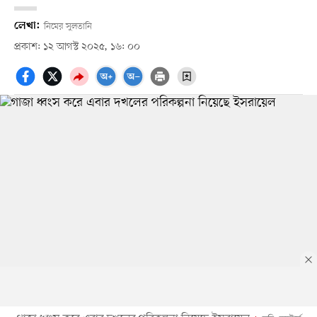
লেখা:
নিমের সুলতানি
প্রকাশ: ১২ আগস্ট ২০২৫, ১৬: ০০