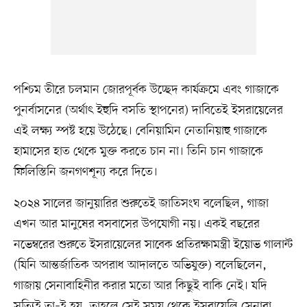
পশ্চিম তীরে চলমান জোরপূর্বক উচ্ছেদ কার্যক্রমে এবং গাজাকে
পুনর্বাসনের (অর্থাৎ ইহুদি বসতি স্থাপনের) দাবিতেই ইসরায়েলের
এই লক্ষ্য স্পষ্ট হয়ে উঠেছে। বেনিয়ামিন নেতানিয়াহু গাজাকে
হামাসের হাত থেকে মুক্ত করতে চান না। তিনি চান গাজাকে
ফিলিস্তিনি জনগণশূন্য করে দিতে।
২০২৪ সালের জানুয়ারির শুরুতেই জাতিসংঘ বলেছিল, গাজা
এখন আর মানুষের বসবাসের উপযোগী নয়। একই বছরের
নভেম্বরের শুরুতে ইসরায়েলের সাবেক প্রতিরক্ষামন্ত্রী ইয়োভ গালান্ট
(যিনি আন্তর্জাতিক অপরাধ আদালতে অভিযুক্ত) বলেছিলেন,
গাজায় সেনাবাহিনীর করার মতো আর কিছুই বাকি নেই। যদি
সত্যিই তা–ই হয়, তাহলে সেই সময় থেকে ইসরায়েলি সেনারা