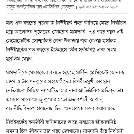
নিউইয়র্ক সিটির সদ্য নির্বাচিত মেয়র জোহরান মামদানি। বাংলাদেশের
নতুন রাজনৈতিক দল এনসিপির নেতৃবৃন্দ
ছবি: এএফপি ও প্রথম আলো
মাত্র এক বছরের প্রচারণায় নিউইয়র্ক শহর কাঁপিয়ে মেয়র নির্বাচিত
হয়ে আলোড়ন তুলেছেন জোহরান মামদানি। ৩৪ বছর বয়স্ক এই
ডেমোক্রেটিক সোশ্যালিস্ট নেতা উগান্ডায় জন্ম নেওয়া মুসলিম।
নিউইয়র্কের শত বছরের ইতিহাসে তিনি সর্বকনিষ্ঠ এবং প্রথম
মুসলিম মেয়র।
মামদানিকে মোকাবেলা করতে হয়েছে মার্কিন প্রেসিডেন্ট ডোনাল্ড
ট্রাম্প ও তাঁর ধনকুবের সহযোগীদের বিপরীতমুখী অবস্থান,
নেতিবাচক মিডিয়া ন্যারেটিভ আর নানা প্রাতিষ্ঠানিক প্রতিকূলতা।
এসবের মাঝে অ্যান্ড্রু কুমোর মতো প্রভাবশালী ও ঝানু
রাজনীতিবিদকে হারানোটা ছিল অসম্ভবকে সম্ভব করার মতো।
নিউইয়র্কের কর্মজীবী বাসিন্দাদের কাছে সবচেয়ে জীবনঘনিষ্ঠ
সমস্যা ছিল জীবনযাত্রার খরচ জোগানো। মামদানি তাঁর নির্বাচনী