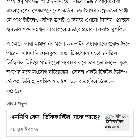
গিয়ে শুধু পথসভা আর জনসংযোগ করে ভোটার আকৃষ্ট করা
বাংলাদেশের প্রেক্ষাপটে বেশ কঠিন। এনসিপির কয়েকজন প্রার্থী
সে পথে হাঁটলেও বেশির ভাগই এ বিষয়ে এখনো নিষ্ক্রিয়। প্রান্তিক
জনতার শক্ত সমর্থন না থাকলে এভাবে প্রচারণা করাও মুশকিল।
এ ক্ষেত্রে তাঁরা মামদানির মতো অনলাইন প্রচারনাকে গুরুত্ব দিতে
পারেন। মামদানি ফেসবুক, এক্স, টিকটকের মতো জনপ্রিয়
ডিজিটাল মিডিয়া সাইটগুলো ব্যবহার করে তাঁর ভোটারদের বৃহৎ
অংশের সঙ্গে সংযোগ ঘটিয়েছেন। কেবল একটা টিকটক ভিডিও
থেকেই তিনি ২ দশমিক ৫ লাখো ডলার তহবিল উত্তোলন
করেছেন।
আরও পড়ুন
এনসিপি কেন ‘ডিফিকাল্টির’ মধ্যে আছে?
২৯ জুলাই ২০২৫