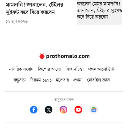
মামদানি! জানালেন, টেইলর
সুইফট কবে বিয়ে করবেন
১৬ জুন ২০২৬
নাগরিক সংবাদ
কিশোর আলো
বিজ্ঞানচিন্তা
প্রথম আলো ট্রাস্ট
বন্ধুসভা
চিরন্তন ১৯৭১
ইপেপার
প্রথমা
মোবাইল ভ্যাস
অনুসরণ করুন