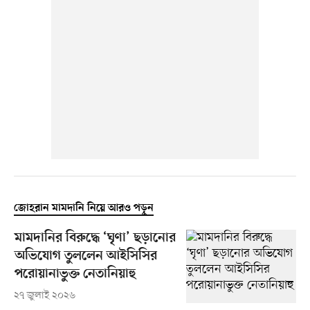
জোহরান মামদানি নিয়ে আরও পড়ুন
মামদানির বিরুদ্ধে ‘ঘৃণা’ ছড়ানোর
অভিযোগ তুললেন আইসিসির
পরোয়ানাভুক্ত নেতানিয়াহু
২৭ জুলাই ২০২৬