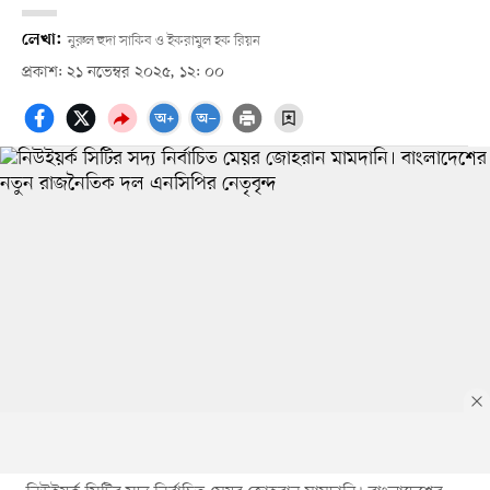
লেখা:
নুরুল হুদা সাকিব ও ইকরামুল হক রিয়ন
প্রকাশ: ২১ নভেম্বর ২০২৫, ১২: ০০