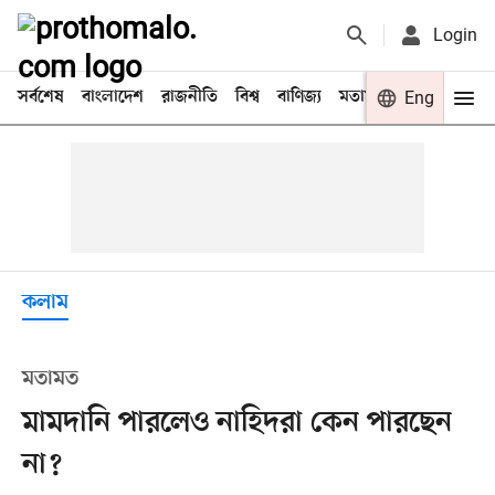
Login
সর্বশেষ
বাংলাদেশ
রাজনীতি
বিশ্ব
বাণিজ্য
মতামত
খেলা
Eng
বিনো
কলাম
মতামত
মামদানি পারলেও নাহিদরা কেন পারছেন
না?