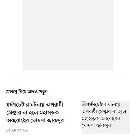
জাকসু নিয়ে আরও পড়ুন
ধর্ষণচেষ্টার ঘটনায় অপরাধী
গ্রেপ্তার না হলে মহাসড়ক
অবরোধের ঘোষণা জাকসুর
১৬ মে ২০২৬