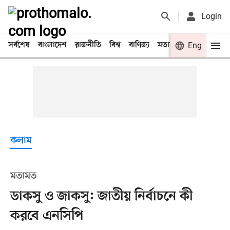
Login
সর্বশেষ
বাংলাদেশ
রাজনীতি
বিশ্ব
বাণিজ্য
মতামত
খেলা
Eng
বিনো
কলাম
মতামত
ডাকসু ও জাকসু: জাতীয় নির্বাচনে কী
করবে এনসিপি