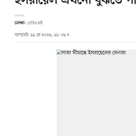
ইসরায়েল এখনো বুঝতে পারছ
লেখা:
ডেভিড হার্স্ট
আপডেট: ১৯ মে ২০২৫, ১১: ০৮