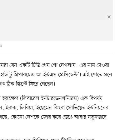
ি
ধ্যে আমরা যেন একটি টিভি গেম শো দেখলাম। এর নাম দেওয়া
হাউ টু প্রিপারচেজ আ ইউএস প্রেসিডেন্ট’। এই শোতে মনে
াৎ ঠিক স্ক্রিপ্টে ফিরে গেছেন।
র হস্তক্ষেপ (লিবারেল ইনটারভেনশনিজম) এক বিপর্যয়
ন, ইরাক, লিবিয়া, ইয়েমেন কিংবা সোভিয়েত ইউনিয়নের
েছে, কোনো দেশকে জোর করে ভেঙে আবার নতুনভাবে