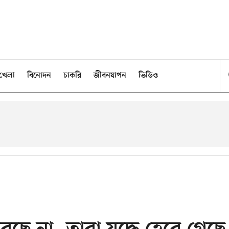
খেলা
বিনোদন
চাকরি
জীবনযাপন
ভিডিও