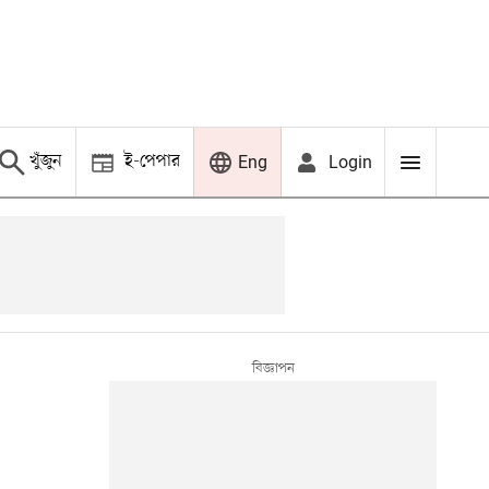
খুঁজুন
ই-পেপার
Login
Eng