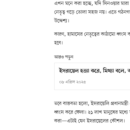
এখন মনে করা হচ্ছে, যদি সিনওয়ার মার
নেতৃত্ব গড়ে তোলা সহজ নয়। এতে গঠনগ
উদ্দেশ্য।
কারণ, হামাসের নেতৃত্বের কাঠামো ধ্বংস
হবে।
আরও পড়ুন
ইসরায়েল হত্যা করে, মিথ্যা বলে, আ
০৮ এপ্রিল ২০২৫
তবে বাস্তবতা হলো, ইসরায়েলি প্রধানমন্ত্র
ধ্বংস করে ফেলা। ২১ লাখ মানুষের মধ্যে
করা—এটাই যেন ইসরায়েলের কৌশল।