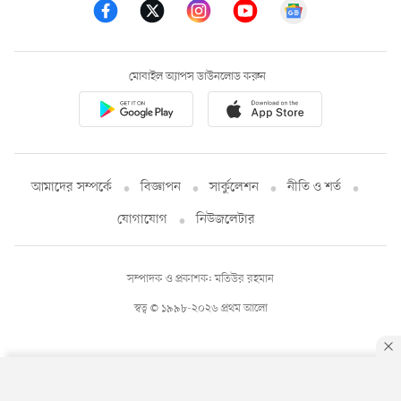
মোবাইল অ্যাপস ডাউনলোড করুন
আমাদের সম্পর্কে
বিজ্ঞাপন
সার্কুলেশন
নীতি ও শর্ত
যোগাযোগ
নিউজলেটার
সম্পাদক ও প্রকাশক: মতিউর রহমান
স্বত্ব © ১৯৯৮-২০২৬ প্রথম আলো