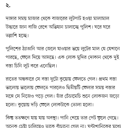
২.
দাঙ্গার সময় মাজার থেকে বাজারের লুটপাট হওয়া মালামাল
উদ্ধারে জান বাজি রেখে অভিযান চালাচ্ছে পুলিশ। ঘরে ঘরে
তল্লাশি হচ্ছে।
পুলিশের ঠ্যাঙানি আর জেলে যাওয়ার ভয়ে লুটের মাল যে যেখানে
পারছে, ফেলে দিয়ে আসছে। এক লোক মুদির দোকান থেকে দুই
বস্তা চিনি লুট করে এনেছিল।
রাতের অন্ধকারে সে বস্তা দুটো কুয়োয় ফেলতে গেল। প্রথম বস্তা
ভালোয় ভালোয় ফেলতে পারলেও দ্বিতীয়টি ফেলার সময় বস্তার
সঙ্গে সে নিজেও পড়ে গেল। তাঁর চেঁচামেচি শুনে লোকজন জড়ো
হলো। কুয়োয় দড়ি ফেলে লোকটাকে তোলা হলো।
কিন্তু ততক্ষণে যায় যায় অবস্থা। পানি খেয়ে তার পেট ফুলে গেছে।
অনেক চেষ্টা চালিয়েও তাকে বাঁচানো গেল না। ঘণ্টাখানিকের মধ্যে