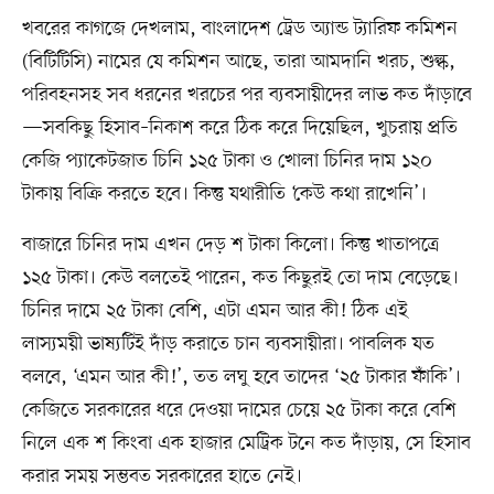
খবরের কাগজে দেখলাম, বাংলাদেশ ট্রেড অ্যান্ড ট্যারিফ কমিশন
(বিটিটিসি) নামের যে কমিশন আছে, তারা আমদানি খরচ, শুল্ক,
পরিবহনসহ সব ধরনের খরচের পর ব্যবসায়ীদের লাভ কত দাঁড়াবে
—সবকিছু হিসাব–নিকাশ করে ঠিক করে দিয়েছিল, খুচরায় প্রতি
কেজি প্যাকেটজাত চিনি ১২৫ টাকা ও খোলা চিনির দাম ১২০
টাকায় বিক্রি করতে হবে। কিন্তু যথারীতি ‘কেউ কথা রাখেনি’।
বাজারে চিনির দাম এখন দেড় শ টাকা কিলো। কিন্তু খাতাপত্রে
১২৫ টাকা। কেউ বলতেই পারেন, কত কিছুরই তো দাম বেড়েছে।
চিনির দামে ২৫ টাকা বেশি, এটা এমন আর কী! ঠিক এই
লাস্যময়ী ভাষ্যটিই দাঁড় করাতে চান ব্যবসায়ীরা। পাবলিক যত
বলবে, ‘এমন আর কী!’, তত লঘু হবে তাদের ‘২৫ টাকার ফাঁকি’।
কেজিতে সরকারের ধরে দেওয়া দামের চেয়ে ২৫ টাকা করে বেশি
নিলে এক শ কিংবা এক হাজার মেট্রিক টনে কত দাঁড়ায়, সে হিসাব
করার সময় সম্ভবত সরকারের হাতে নেই।