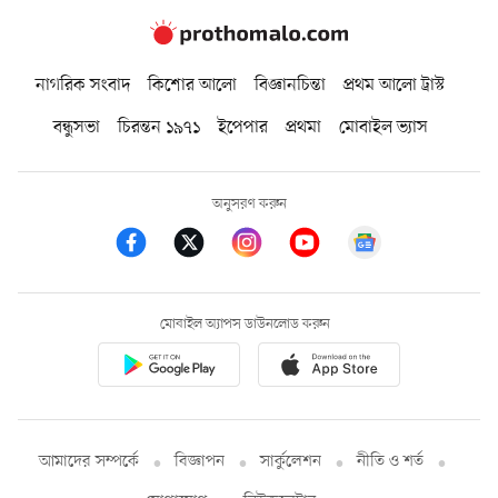
নাগরিক সংবাদ
কিশোর আলো
বিজ্ঞানচিন্তা
প্রথম আলো ট্রাস্ট
বন্ধুসভা
চিরন্তন ১৯৭১
ইপেপার
প্রথমা
মোবাইল ভ্যাস
অনুসরণ করুন
মোবাইল অ্যাপস ডাউনলোড করুন
আমাদের সম্পর্কে
বিজ্ঞাপন
সার্কুলেশন
নীতি ও শর্ত