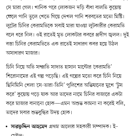
সে মারা গেল। খানিক পরে লোকজন দড়ি বাঁধা বালতি কুয়োয়
ফেলে পানি তুলে খেতে গিয়ে দেখল পানি শরবতের মতো মিষ্টি।
লুটের চিনির কেরামতিকে সবাই মারা যাওয়া লুটকারীর কেরামতি
বলে ধরে নিল। ওই রাতেই মৃত লোকটার কবরে প্রদীপ জ্বলল। দুই
বস্তা চিনির কেরামতিতে এক রাতেই সাধারণ কবর হয়ে উঠল
অসাধারণ মাজার।
চিনি নিয়ে অতি সম্প্রতি সাদাত হাসান মান্টোর ‘কেরামতি’
শিরোনামের এই গল্প পড়েছি। এই গল্পের মতো করে চিনি নিয়ে
ছিনিমিনি খেলা ‘সে-তারা-তিনি’ পুলিশের অভিযানের মুখে ‘টুস
করে’ কুয়োয় পড়ে যাক আর তাদের নামে চিনির বাজারে একটা
করে মাজার বানানো হোক—এমন অশুভ কামনা না করেই বলি,
তাদের সবার শুভবুদ্ধির উদয় হোক।
প্রথম আলো
র সহকারী সম্পাদক। ই–
সারফুদ্দিন আহমেদ