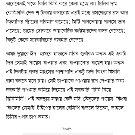
অনেকেরই পক্ষে কিনি কিনি করে কেনা হচ্ছে না। চিনির দাম
কেজিপ্রতি দেড় শ টাকায় গড়ানোয় এরই মধ্যে রসগোল্লার রস আর
জিলাপির প্যাঁচের পরিমাণ কমেছে; মিষ্টি পানতোয়ায় পানসে ভাব
এসেছে; চায়ের দোকানে ডায়াবেটিক কাস্টমারদের কদর বেড়েছে;
বিস্কুট-কেকে স্যাকারিনের ব্যবহার বেড়েছে।
অথচ দুয়ারে ঈদ। হাঘরে-হাভাতে গরিব-গুর্বারও অন্তত এই একটা
দিন সেমাই-পায়েস খাওয়ার এবং খাওয়ানোর খায়েশ হয়। অন্তত
এই দিনটায় গরুর মাংসের পাশাপাশি একটু জর্দা কিংবা ফিরনি
রান্না করতে মনে চায়। সেই চাওয়াকে পাওয়ায় রূপ দেওয়ার জন্য
দরকারি পাওয়ার কমিয়ে দিয়েছে এই সরকারি ‘চিনি নিয়ে
ছিনিমিনি’। এই অবস্থায় সস্তায় কেউ যদি ‘তেঁতুলের পায়েস’ কিংবা
‘ঝালের সেমাই’ টাইপের হালের রেসিপি বাতলে দিতেন, তাহলে
চিনির ওপর চাপ কমত।