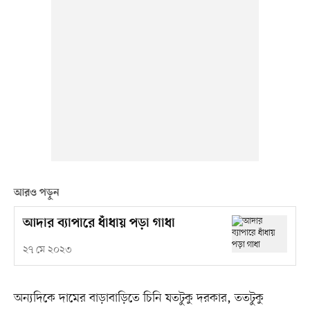
আরও পড়ুন
আদার ব্যাপারে ধাঁধায় পড়া গাধা
২৭ মে ২০২৩
অন্যদিকে দামের বাড়াবাড়িতে চিনি যতটুকু দরকার, ততটুকু