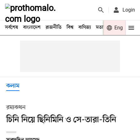
Login
সর্বশেষ
বাংলাদেশ
রাজনীতি
বিশ্ব
বাণিজ্য
মতামত
খেলা
Eng
বিনো
কলাম
রম্যকথন
চিনি নিয়ে ছিনিমিনি ও সে-তারা-তিনি
সারফুদ্দিন আহমেদ