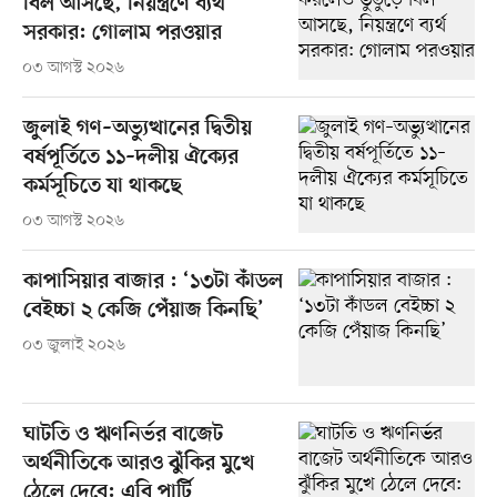
বিল আসছে, নিয়ন্ত্রণে ব্যর্থ
সরকার: গোলাম পরওয়ার
০৩ আগস্ট ২০২৬
জুলাই গণ–অভ্যুত্থানের দ্বিতীয়
বর্ষপূর্তিতে ১১–দলীয় ঐক্যের
কর্মসূচিতে যা থাকছে
০৩ আগস্ট ২০২৬
কাপাসিয়ার বাজার : ‘১৩টা কাঁডল
বেইচ্চা ২ কেজি পেঁয়াজ কিনছি’
০৩ জুলাই ২০২৬
ঘাটতি ও ঋণনির্ভর বাজেট
অর্থনীতিকে আরও ঝুঁকির মুখে
ঠেলে দেবে: এবি পার্টি