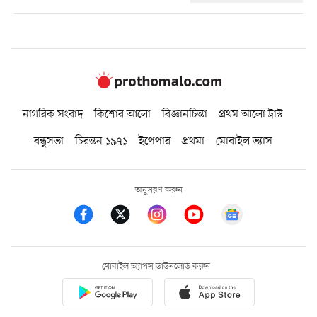
নাগরিক সংবাদ
কিশোর আলো
বিজ্ঞানচিন্তা
প্রথম আলো ট্রাস্ট
বন্ধুসভা
চিরন্তন ১৯৭১
ইপেপার
প্রথমা
মোবাইল ভ্যাস
অনুসরণ করুন
মোবাইল অ্যাপস ডাউনলোড করুন