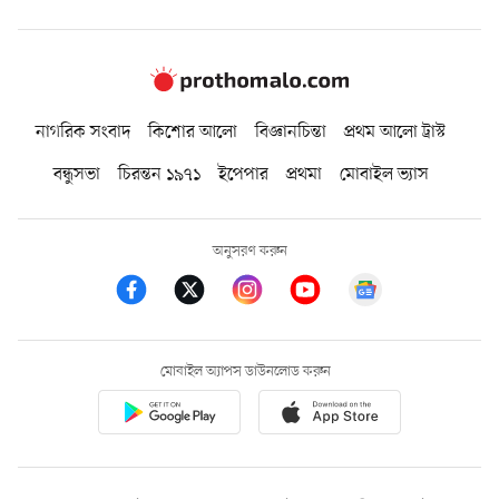
নাগরিক সংবাদ
কিশোর আলো
বিজ্ঞানচিন্তা
প্রথম আলো ট্রাস্ট
বন্ধুসভা
চিরন্তন ১৯৭১
ইপেপার
প্রথমা
মোবাইল ভ্যাস
অনুসরণ করুন
মোবাইল অ্যাপস ডাউনলোড করুন