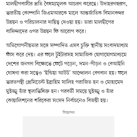
মালদ্বীপবাসীর প্রতি বৈষম্যমূলক আচরণ করেছে। উদাহরণস্বরূপ,
ভারতীয় কোম্পানি জিএমআরকে মালে আন্তর্জাতিক বিমানবন্দর
উন্নয়ন ও পরিচালনার দায়িত্ব দেওয়া হয়। তারা মালদ্বীপের
বাসিন্দাদের ওপর উন্নয়ন ফি আরোপ করে।
অতিগোপনীয়তার সঙ্গে সম্পাদিত এসব চুক্তি স্থানীয় সংবাদমাধ্যম
ফাঁস করে দেয়। এর ফলে টুইটারসহ সামাজিক যোগাযোগমাধ্যমে
দেশের জনগণ বিক্ষোভে ফেটে পড়েন, দমন-পীড়ন ও বেআইনি
ঘোষণা করা সত্ত্বেও ‘ইন্ডিয়া আউট’ আন্দোলন বেগবান হয়। ফলে
ভারতপন্থী প্রেসিডেন্ট ইব্রাহিম সালিহ পরাজিত হন ও মোহামেদ
মুইজ্জু তাঁর স্থলাভিষিক্ত হন। পরবর্তী সময়ে মুইজ্জু ও তাঁর
কোয়ালিশনের শরিকেরা সংসদ নির্বাচনেও বিজয়ী হয়।