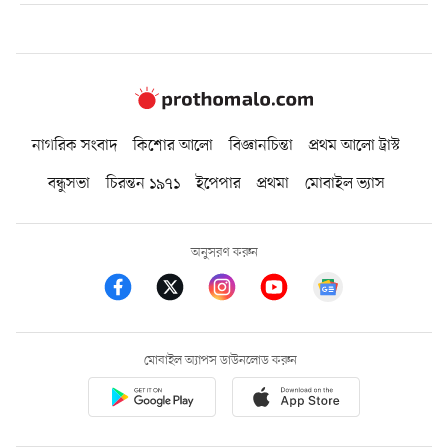
নাগরিক সংবাদ
কিশোর আলো
বিজ্ঞানচিন্তা
প্রথম আলো ট্রাস্ট
বন্ধুসভা
চিরন্তন ১৯৭১
ইপেপার
প্রথমা
মোবাইল ভ্যাস
অনুসরণ করুন
মোবাইল অ্যাপস ডাউনলোড করুন