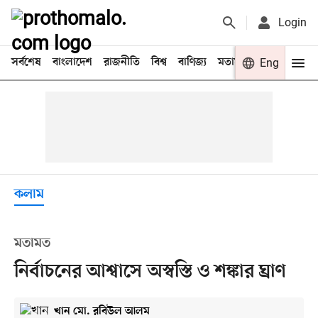
Login
সর্বশেষ
বাংলাদেশ
রাজনীতি
বিশ্ব
বাণিজ্য
মতামত
খেলা
Eng
বিনো
কলাম
মতামত
নির্বাচনের আশ্বাসে অস্বস্তি ও শঙ্কার ঘ্রাণ
খান মো. রবিউল আলম