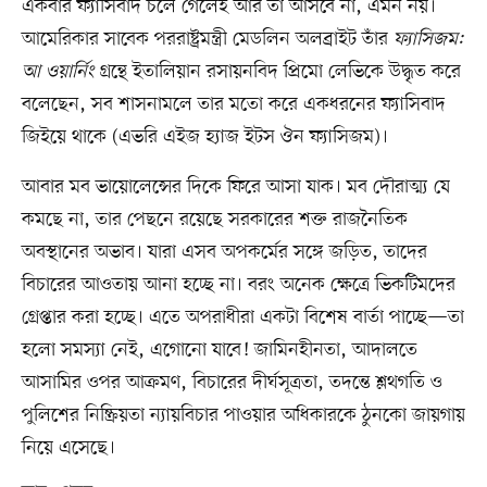
একবার ফ্যাসিবাদ চলে গেলেই আর তা আসবে না, এমন নয়।
আমেরিকার সাবেক পররাষ্ট্রমন্ত্রী মেডলিন অলব্রাইট তাঁর
ফ্যাসিজম:
আ ওয়ার্নিং
গ্রন্থে ইতালিয়ান রসায়নবিদ প্রিমো লেভিকে উদ্ধৃত করে
বলেছেন, সব শাসনামলে তার মতো করে একধরনের ফ্যাসিবাদ
জিইয়ে থাকে (এভরি এইজ হ্যাজ ইটস ঔন ফ্যাসিজম)।
আবার মব ভায়োলেন্সের দিকে ফিরে আসা যাক। মব দৌরাত্ম্য যে
কমছে না, তার পেছনে রয়েছে সরকারের শক্ত রাজনৈতিক
অবস্থানের অভাব। যারা এসব অপকর্মের সঙ্গে জড়িত, তাদের
বিচারের আওতায় আনা হচ্ছে না। বরং অনেক ক্ষেত্রে ভিকটিমদের
গ্রেপ্তার করা হচ্ছে। এতে অপরাধীরা একটা বিশেষ বার্তা পাচ্ছে—তা
হলো সমস্যা নেই, এগোনো যাবে! জামিনহীনতা, আদালতে
আসামির ওপর আক্রমণ, বিচারের দীর্ঘসূত্রতা, তদন্তে শ্লথগতি ও
পুলিশের নিষ্ক্রিয়তা ন্যায়বিচার পাওয়ার অধিকারকে ঠুনকো জায়গায়
নিয়ে এসেছে।