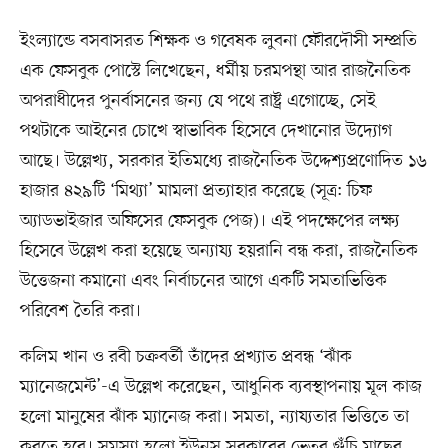
ইংল্যান্ডে বসবাসরত শিক্ষক ও গবেষক লুবনা ফৌরদৌসী সম্প্রতি
এক ফেসবুক পোস্টে লিখেছেন, ধর্মীয় চরমপন্থা আর রাজনৈতিক
অপরাধীদের পুনর্বাসনের জন্য যে পথে রাষ্ট্র এগোচ্ছে, সেই
পথটাকে আইনের চোখে স্বাভাবিক হিসেবে দেখানোর উদ্যোগ
আছে। উল্লেখ্য, সরকার ইতিমধ্যে রাজনৈতিক উদ্দেশ্যপ্রণোদিত ১৬
হাজার ৪২৯টি ‘মিথ্যা’ মামলা প্রত্যাহার করেছে (সূত্র: চিফ
অ্যাডভাইজার অফিসের ফেসবুক পেজ)। এই পদক্ষেপের লক্ষ্য
হিসেবে উল্লেখ করা হয়েছে অন্যায্য হয়রানি বন্ধ করা, রাজনৈতিক
উত্তেজনা কমানো এবং নির্বাচনের আগে একটি সমতাভিত্তিক
পরিবেশ তৈরি করা।
কলিম খান ও রবী চক্রবর্তী তাঁদের প্রখ্যাত প্রবন্ধ ‘ঝাঁক
ম্যানেজমেন্ট’-এ উল্লেখ করেছেন, আধুনিক ব্যবস্থাপনায় মূল কাজ
হলো মানুষের ঝাঁক ম্যানেজ করা। সমতা, ন্যায্যতার ভিত্তিতে তা
করতে হবে। সমস্যা হলো ইউনূস সরকারের ভেতর গুঁচি মাছের