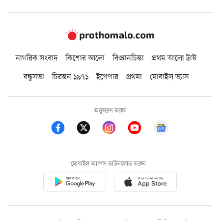
নাগরিক সংবাদ
কিশোর আলো
বিজ্ঞানচিন্তা
প্রথম আলো ট্রাস্ট
বন্ধুসভা
চিরন্তন ১৯৭১
ইপেপার
প্রথমা
মোবাইল ভ্যাস
অনুসরণ করুন
মোবাইল অ্যাপস ডাউনলোড করুন