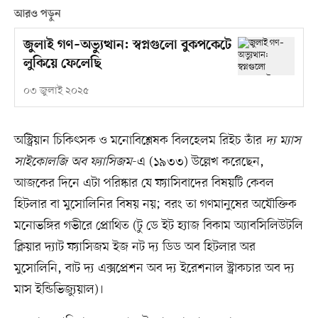
আরও পড়ুন
জুলাই গণ–অভ্যুত্থান: স্বপ্নগুলো বুকপকেটে
লুকিয়ে ফেলেছি
০৩ জুলাই ২০২৫
অস্ট্রিয়ান চিকিৎসক ও মনোবিশ্লেষক বিলহেলম রিইচ তাঁর
দ্য ম্যাস
সাইকোলজি অব ফ্যাসিজম
-এ (১৯৩৩) উল্লেখ করেছেন,
আজকের দিনে এটা পরিষ্কার যে ফ্যাসিবাদের বিষয়টি কেবল
হিটলার বা মুসোলিনির বিষয় নয়; বরং তা গণমানুষের অযৌক্তিক
মনোভঙ্গির গভীরে প্রোথিত (টু ডে ইট হ্যাজ বিকাম অ্যাবসিলিউটলি
ক্লিয়ার দ্যাট ফ্যাসিজম ইজ নট দ্য ডিড অব হিটলার অর
মুসোলিনি, বাট দ্য এক্সপ্রেশন অব দ্য ইর‍েশনাল স্ট্রাকচার অব দ্য
মাস ইন্ডিভিজ্যুয়াল)।