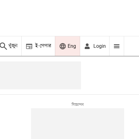
খুঁজুন
ই-পেপার
Login
Eng