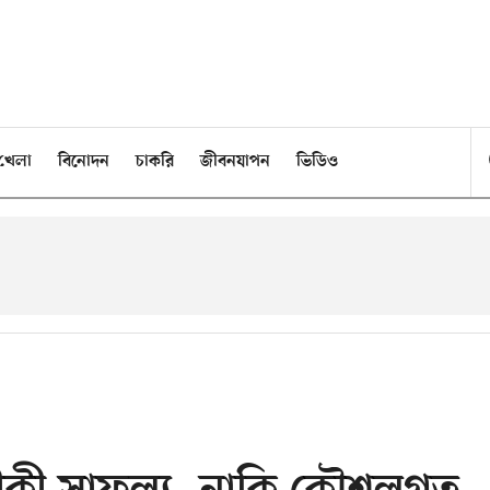
খেলা
বিনোদন
চাকরি
জীবনযাপন
ভিডিও