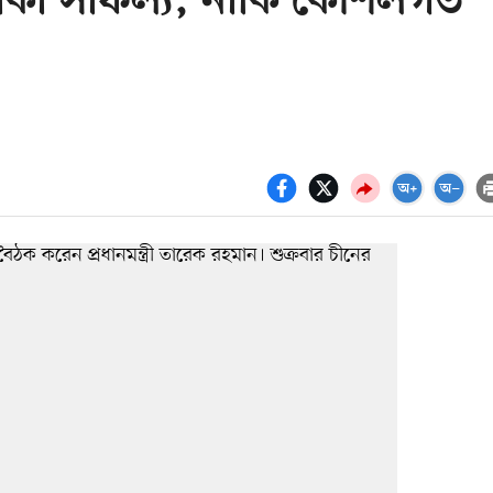
প্রতীকী সাফল্য, নাকি কৌশলগত