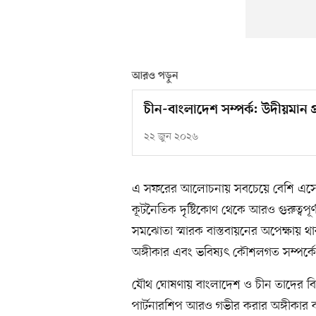
আরও পড়ুন
চীন-বাংলাদেশ সম্পর্ক: উদীয়মান প্র
২২ জুন ২০২৬
এ সফরের আলোচনায় সবচেয়ে বেশি এসেছে দু
কূটনৈতিক দৃষ্টিকোণ থেকে আরও গুরুত্বপূ
সমঝোতা স্মারক বাস্তবায়নের অপেক্ষায় থ
অঙ্গীকার এবং ভবিষ্যৎ কৌশলগত সম্পর্কে
যৌথ ঘোষণায় বাংলাদেশ ও চীন তাদের বিদ্
পার্টনারশিপ আরও গভীর করার অঙ্গীকার করে