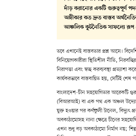
দাঁড় করানোর একটি গুরুত্বপূর্ণ
অঙ্গীকার কত দ্রুত বাস্তব অর্থনৈ
আঞ্চলিক কূটনৈতিক সাফল্যে রূপ
তবে এখানেই বাস্তবতার প্রশ্ন আসে। বিদে
বিনিয়োগকারীরা স্থিতিশীল নীতি, নিরবচ্ছিন্
নিরাপত্তা এবং স্বচ্ছ করব্যবস্থা প্রত্যা
কার্যকরভাবে বাস্তবায়িত হয়, সেটিই শেষ প
বাংলাদেশ-চীন সহযোগিতার আরেকটি গুরুত্বপ
(বিআরআই) বা এক পথ এক অঞ্চল উদ্যোগ
যুক্ত হওয়ার পর কর্ণফুলী টানেল, বিদ্যুৎ
অবকাঠামোসহ নানা ক্ষেত্রে চীনের সহযো
এখন শুধু বড় অবকাঠামো নির্মাণ নয়; শিল্পা