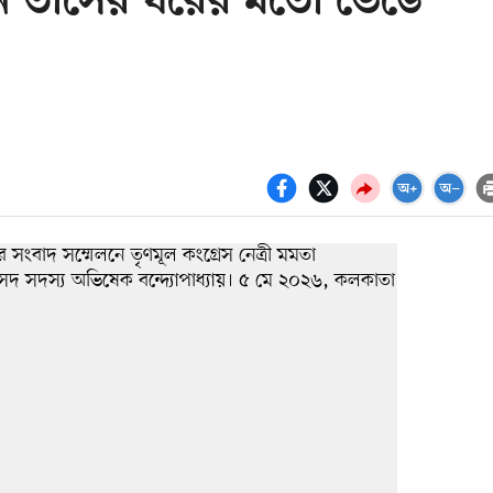
েন তাসের ঘরের মতো ভেঙে