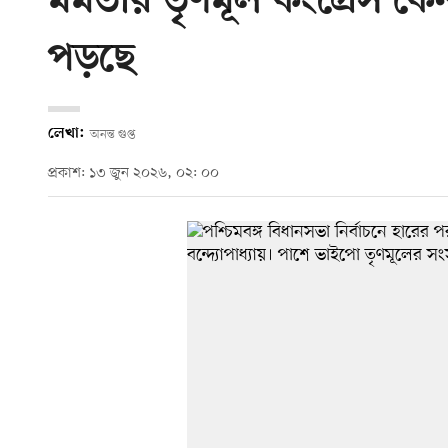
মমতার তৃণমূল কংগ্রেস ক
পড়ছে
লেখা:
অনন্ত গুপ্ত
প্রকাশ: ১৩ জুন ২০২৬, ০২: ০০