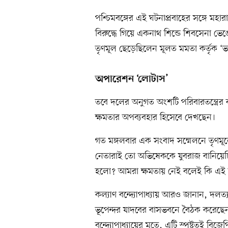
পশ্চিমবঙ্গের এই ঘটনাপ্রবাহের সঙ্গে মহার
বিরুদ্ধে গিয়ে একনাথ শিন্ডে শিবসেনা ভে
তৃণমূল ছেড়েছিলেন মূলত মমতা কর্তৃক ‘ভ
অপারেশন ‘লোটাস’
তবে দলের অনুগত অংশটি পরিবারতন্ত্রের ক
ক্ষমতার অপব্যবহার হিসেবে দেখছেন।
গত মঙ্গলবার এক সংবাদ সম্মেলনে তৃণমূলে
নেতারাই তো অভিষেককে যুবরাজ বানিয়ে
হলো? আমরা ক্ষমতায় নেই বলেই কি এই 
কল্যাণ বন্দ্যোপাধ্যায় আরও জানান, দলত্যা
ভূপেন্দর যাদবের বাসভবনে বৈঠক করেছেন।
বন্দ্যোপাধ্যায়ের মতে, এটি স্পষ্টতই বি