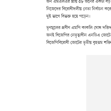
জন এমএলএর প্রায় ৫৮ জনের একটা বড় অংশ
নিজেদের বিরোধীদলীয় নেতা নির্বাচন
দুই ভাগে বিভক্ত হয়ে পড়েন।
তৃণমূলের প্রবীণ এমপি কাকলি ঘোষ দস্
জনই বিজেপির নেতৃত্বাধীন এনডিএ জোটে য
বিজেপিবিরোধী জোটের তৃতীয় বৃহত্তম শক্ত