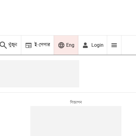
খুঁজুন
ই-পেপার
Login
Eng