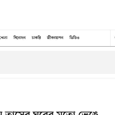
খেলা
বিনোদন
চাকরি
জীবনযাপন
ভিডিও