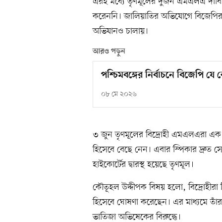
এরই মধ্যে তৃণমূলের দুজন এমএলএ দাবি 
করেননি। জালিয়াতির অভিযোগে বিজেপির নিয়ন
অভিযানও চালায়।
আরও পড়ুন
পশ্চিমবঙ্গের নির্বাচনে বিজেপি য
০৮ মে ২০২৬
৩ জুন তৃণমূলের বিদ্রোহী এমএলএরা এক ব
হিসেবে বেছে নেন। এবার স্পিকার দ্রুত সে
হাইকোর্টের দ্বারস্থ হয়েছে তৃণমূল।
কৌতূহল উদ্দীপক বিষয় হলো, বিদ্রোহীরা কি
হিসেবে ঘোষণা করেছেন। এর মাধ্যমে তাঁর
ভাতিজা অভিষেকের বিরুদ্ধে।