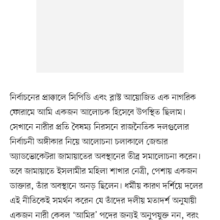
নির্বাচনের প্রাক্কালে সিপিডি এবং ব্লাস্ট আয়োজিত এক নাগরিক
ফোরামে আমি একজন আলোচক হিসেবে উপস্থিত ছিলাম।
সেখানে নারীর প্রতি বৈষম্য নিরসনে রাজনৈতিক দলগুলোর
নির্বাচনী অঙ্গীকার নিয়ে আলোচনা চলাকালে জেন্ডার
অ্যাডভোকেটরা জামায়াতের অবস্থানের তীব্র সমালোচনা করেন।
তবে জামায়াতে ইসলামীর মহিলা শাখার নেত্রী, পেশায় একজন
ডাক্তার, তাঁর অবস্থানে অনড় ছিলেন। ধর্মীয় কারণ দর্শিয়ে দলের
এই নীতিকেই সমর্থন করেন যে তাঁদের দলীয় মতাদর্শ অনুযায়ী
একজন নারী কেবল ‘আমির’ পদের জন্যই অনুপযুক্ত নন, বরং