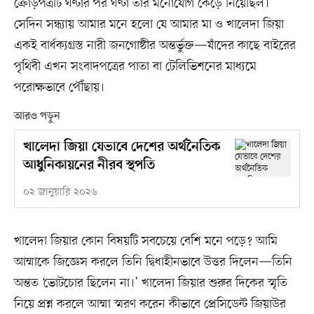
ক্রোড়পত্রটি ঘণ্টার পর ঘণ্টা তাঁর মনোযোগ কেড়ে নিয়েছিল।
সেদিন সন্ধ্যায় আমার মনে হলো যে আমার মা ও খালেদা জিয়া
একই বার্ধক্যগ্রস্ত নারী জনগোষ্ঠীর অন্তর্ভুক্ত—যাঁদের কাছে বাইরের
পৃথিবী এখন সংবাদপত্রের পাতা বা টেলিভিশনের মাধ্যমে
পরোক্ষভাবে পৌঁছায়।
আরও পড়ুন
খালেদা জিয়া যেভাবে দেশের অর্থনৈতিক
আধুনিকায়নের নীরব স্থপতি
০২ জানুয়ারি ২০২৬
খালেদা জিয়ার কোন বিষয়টি সবচেয়ে বেশি মনে পড়ে? আমি
আম্মাকে জিজ্ঞেস করলে তিনি দ্বিধাহীনভাবে উত্তর দিলেন—তিনি
অন্তত ‘ভোটচোর ছিলেন না।’ খালেদা জিয়ার শুরুর দিকের স্মৃতি
নিয়ে প্রশ্ন করলে আম্মা স্মরণ করেন কীভাবে প্রেসিডেন্ট জিয়াউর