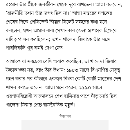
রহমান তাঁর স্ত্রীকে জনজীবন থেকে দূরে রাখতেন। আম্মা বললেন,
‘রাজনীতি তখন তাঁর জগৎ ছিল না।’ আম্মা সত্তরের দশকের
শেষের দিকে প্রেসিডেন্ট জিয়ার সিলেট সফরের কথা মনে
করলেন, যখন আমার বাবা সেখানকার জেলা প্রশাসক হিসেবে
দায়িত্ব পালন করছিলেন; তখন খালেদা জিয়াকে তাঁর সঙ্গে
পাবলিকলি খুব কমই দেখা যেত।
আম্মাকে যা সবচেয়ে বেশি অবাক করেছিল, তা খালেদা জিয়ার
উচ্চাকাঙ্ক্ষা নয়, বরং তাঁর উত্থান: ১৯৮৩ সালে বিএনপির নেতৃত্ব
গ্রহণ করার পর কীভাবে একজন বিধবা কোটি কোটি মানুষের দেশ
শাসন করতে এলেন। আম্মা মনে করেন, ১৯৯০ সালে
এরশাদবিরোধী আন্দোলনে শেখ হাসিনার পাশে দাঁড়ানোই ছিল
খালেদা জিয়ার শ্রেষ্ঠ রাজনৈতিক মুহূর্ত।