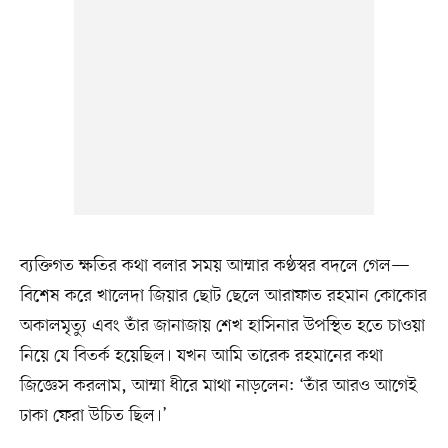
ব্যক্তিগত ক্ষতির কথা বলার সময় আম্মার কণ্ঠস্বর বদলে গেল—
বিশেষ করে খালেদা জিয়ার ছোট ছেলে আরাফাত রহমান কোকোর
অকালমৃত্যু এবং তাঁর জানাজায় শেখ হাসিনার উপস্থিত হতে চাওয়া
নিয়ে যে বিতর্ক হয়েছিল। যখন আমি তারেক রহমানের কথা
জিজ্ঞেস করলাম, আম্মা ধীরে মাথা নাড়লেন: ‘তাঁর আরও আগেই
ঢাকা ফেরা উচিত ছিল।’