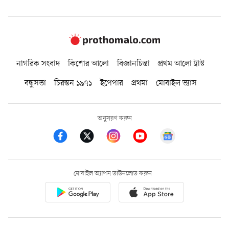
নাগরিক সংবাদ
কিশোর আলো
বিজ্ঞানচিন্তা
প্রথম আলো ট্রাস্ট
বন্ধুসভা
চিরন্তন ১৯৭১
ইপেপার
প্রথমা
মোবাইল ভ্যাস
অনুসরণ করুন
মোবাইল অ্যাপস ডাউনলোড করুন