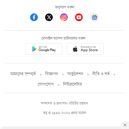
অনুসরণ করুন
মোবাইল অ্যাপস ডাউনলোড করুন
আমাদের সম্পর্কে
বিজ্ঞাপন
সার্কুলেশন
নীতি ও শর্ত
যোগাযোগ
নিউজলেটার
সম্পাদক ও প্রকাশক: মতিউর রহমান
স্বত্ব © ১৯৯৮-২০২৬ প্রথম আলো