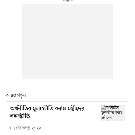
আরও পড়ুন
অর্থনীতির মূল্যস্ফীতি বনাম মন্ত্রীদের
শব্দস্ফীতি
০৭ সেপ্টেম্বর ২০২২