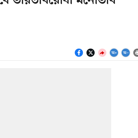
াবে ভারতবিরোধী মনোভাব