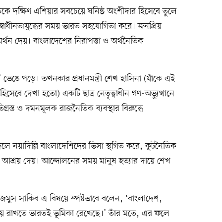
 দক্ষিণ এশিয়ার সবচেয়ে ঘনিষ্ঠ অংশীদার হিসেবে তুলে
স্বাধীনতাযুদ্ধের সময় ভারত সহযোগিতা করে। জনপ্রিয়
থন দেয়। বাংলাদেশের নিরাপত্তা ও অর্থনৈতিক
 ভেঙে পড়ে। তখনকার প্রধানমন্ত্রী শেখ হাসিনা (যাঁকে এই
হিসেবে দেখা হতো) একটি ছাত্র নেতৃত্বাধীন গণ-অভ্যুত্থানে
িগ্রস্ত ও দমনমূলক রাজনৈতিক ব্যবস্থার বিরুদ্ধে
ে নয়াদিল্লি বাংলাদেশিদের ভিসা স্থগিত করে, কূটনৈতিক
আশ্রয় দেয়। আন্দোলনের সময় মানুষ হত্যার দায়ে শেখ
 ড. নাজমুস সাকিব এ বিষয়ে স্পষ্টভাবে বলেন, ‘বাংলাদেশ,
্র টিকিয়ে রাখতে ভারতই ভূমিকা রেখেছে।’ তাঁর মতে, এর ফলে