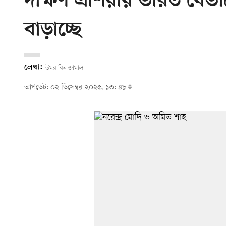
দক্ষিণ এশিয়ায় ভারত যেভ
বাড়াচ্ছে
লেখা:
উমর বিন জামাল
আপডেট: ০২ ডিসেম্বর ২০২৫, ১৩: ৪৮