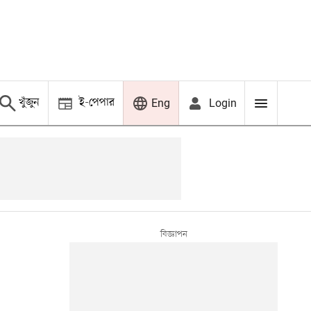
খুঁজুন
ই-পেপার
Login
Eng