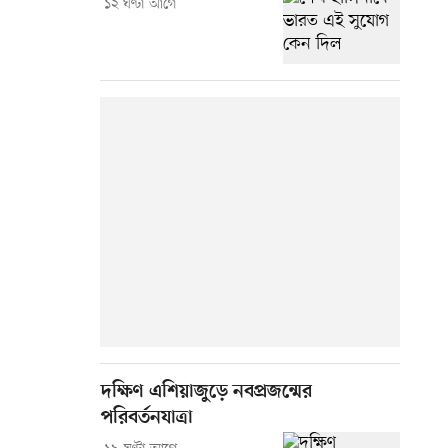
১২ ঘণ্টা আগে
দক্ষিণ এশিয়াজুড়ে নবপ্রজন্মের
পরিবর্তনযাত্রা