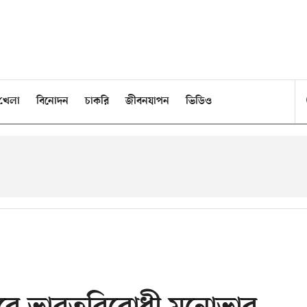
খেলা
বিনোদন
চাকরি
জীবনযাপন
ভিডিও