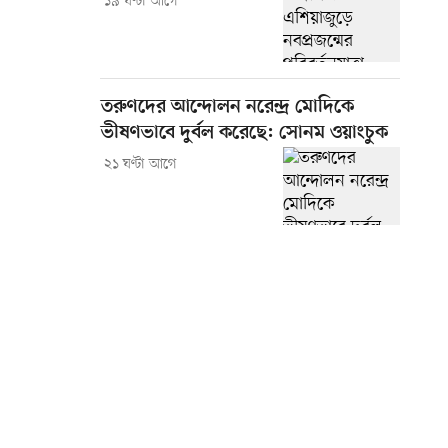
১৯ ঘণ্টা আগে
তরুণদের আন্দোলন নরেন্দ্র মোদিকে
ভীষণভাবে দুর্বল করেছে: সোনম ওয়াংচুক
২১ ঘণ্টা আগে