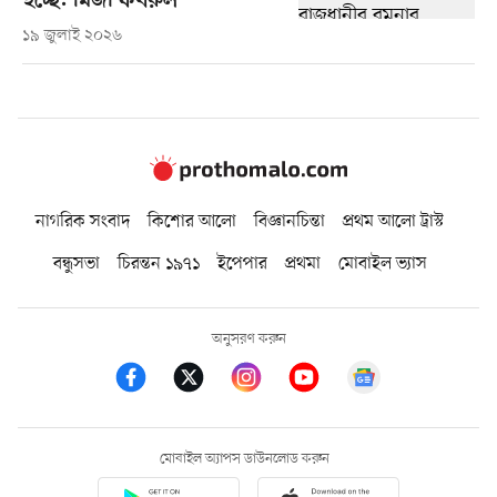
হচ্ছে: মির্জা ফখরুল
১৯ জুলাই ২০২৬
নাগরিক সংবাদ
কিশোর আলো
বিজ্ঞানচিন্তা
প্রথম আলো ট্রাস্ট
বন্ধুসভা
চিরন্তন ১৯৭১
ইপেপার
প্রথমা
মোবাইল ভ্যাস
অনুসরণ করুন
মোবাইল অ্যাপস ডাউনলোড করুন