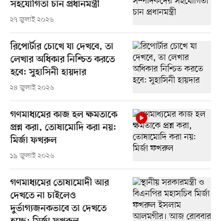
সহযোগিতা চান প্রধানমন্ত্রী
২৭ জুলাই ২০২৬
রিপোর্টার চোখে যা দেখবে, তা
লেখার অধিকার নিশ্চিত করতে
হবে: সুহাসিনী হায়দার
২৪ জুলাই ২০২৬
গণমাধ্যমের কাজ হল ক্ষমতাকে
প্রশ্ন করা, তোষামোদি করা নয়:
মির্জা ফখরুল
১৯ জুলাই ২০২৬
গণমাধ্যমের তোষামোদী আর
দেখতে না চাইলেও
দুর্ভাগ্যজনকভাবে তা দেখতে