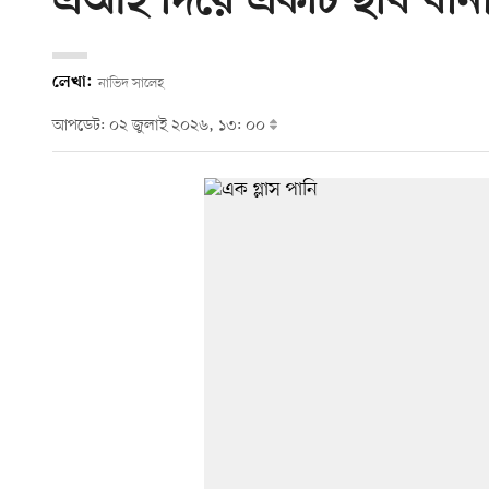
এআই দিয়ে একটি ছবি বানাত
লেখা:
নাভিদ সালেহ
আপডেট: ০২ জুলাই ২০২৬, ১৩: ০০