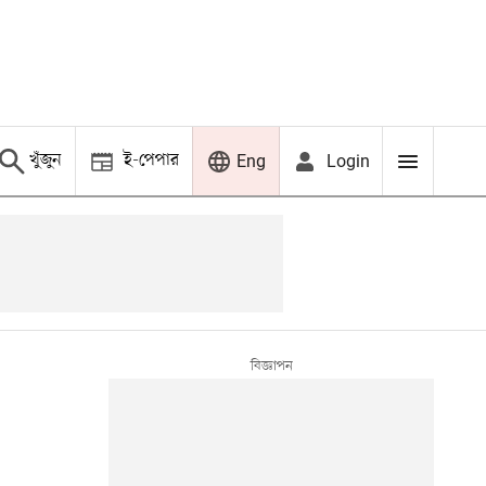
খুঁজুন
ই-পেপার
Login
Eng