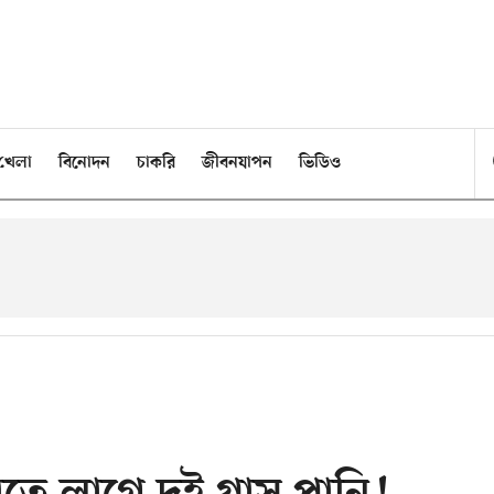
খেলা
বিনোদন
চাকরি
জীবনযাপন
ভিডিও