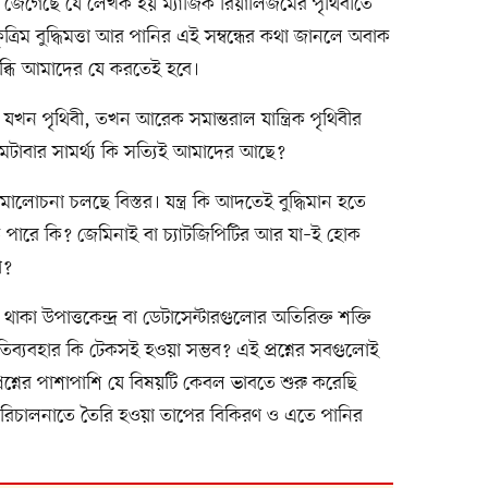
জেগেছে যে লেখক হয় ম্যাজিক রিয়ালিজমের পৃথিবীতে
ৃত্রিম বুদ্ধিমত্তা আর পানির এই সম্বন্ধের কথা জানলে অবাক
্ধি আমাদের যে করতেই হবে।
ছে যখন পৃথিবী, তখন আরেক সমান্তরাল যান্ত্রিক পৃথিবীর
া মেটাবার সামর্থ্য কি সত্যিই আমাদের আছে?
 সমালোচনা চলছে বিস্তর। যন্ত্র কি আদতেই বুদ্ধিমান হতে
তে পারে কি? জেমিনাই বা চ্যাটজিপিটির আর যা–ই হোক
া?
দ্রে থাকা উপাত্তকেন্দ্র বা ডেটাসেন্টারগুলোর অতিরিক্ত শক্তি
িব্যবহার কি টেকসই হওয়া সম্ভব? এই প্রশ্নের সবগুলোই
রশ্নের পাশাপাশি যে বিষয়টি কেবল ভাবতে শুরু করেছি
পরিচালনাতে তৈরি হওয়া তাপের বিকিরণ ও এতে পানির