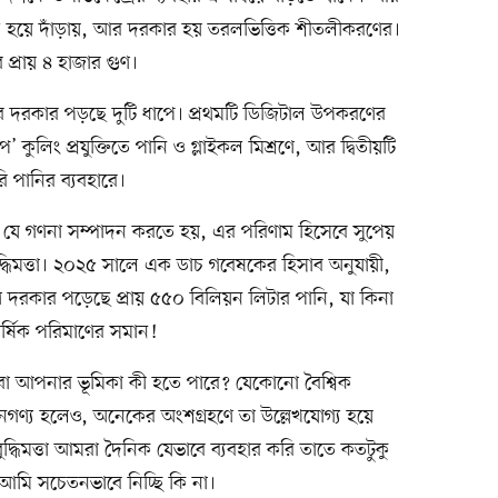
ুল হয়ে দাঁড়ায়, আর দরকার হয় তরলভিত্তিক শীতলীকরণের।
প্রায় ৪ হাজার গুণ।
ির দরকার পড়ছে দুটি ধাপে। প্রথমটি ডিজিটাল উপকরণের
িপ’ কুলিং প্রযুক্তিতে পানি ও গ্লাইকল মিশ্রণে, আর দ্বিতীয়টি
ি পানির ব্যবহারে।
যে গণনা সম্পাদন করতে হয়, এর পরিণাম হিসেবে সুপেয়
ুদ্ধিমত্তা। ২০২৫ সালে এক ডাচ গবেষকের হিসাব অনুযায়ী,
 দরকার পড়েছে প্রায় ৫৫০ বিলিয়ন লিটার পানি, যা কিনা
র্ষিক পরিমাণের সমান!
 আমার বা আপনার ভূমিকা কী হতে পারে? যেকোনো বৈশ্বিক
া নগণ্য হলেও, অনেকের অংশগ্রহণে তা উল্লেখযোগ্য হয়ে
ুদ্ধিমত্তা আমরা দৈনিক যেভাবে ব্যবহার করি তাতে কতটুকু
 আমি সচেতনভাবে নিচ্ছি কি না।