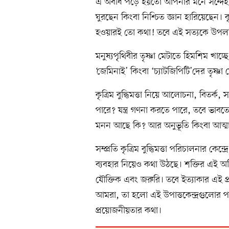
এ অবধি পড়ে হয়তো আপনার মনে সন্দেহ 
ঘুরছেন কিংবা নিশ্চিত জ্ঞান হারিয়েছেন। ক
হওয়ারই তো কথা! তবে এই সত্যকে উপলব
মনুষ্যপৃথিবীর তৃষ্ণা মেটাতে হিমশিম খাচ্
‘জেমিনাই’ কিংবা ‘চ্যাটজিপিটি’দের তৃষ্ণ
কৃত্রিম বুদ্ধিমত্তা নিয়ে আলোচনা, বিতর্ক,
পারে? যন্ত্র গণনা করতে পারে, তবে ভাব
মনন আছে কি? আর অনুভূতি কিংবা আত্ম
সম্প্রতি কৃত্রিম বুদ্ধিমত্তা পরিচালনার কেন্
ব্যবহার নিয়েও কথা উঠছে। শক্তির এই অত
যৌক্তিক এবং জরুরি। তবে ইত্যাকার এই প্
আমরা, তা হলো এই উপাত্তকেন্দ্রগুলোর 
প্রয়োজনীয়তার কথা।