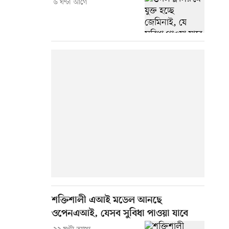
৬ ঘণ্টা আগে
শক্তিশালী এআই মডেল আনছে
ওপেনএআই, যেসব সুবিধা পাওয়া যাবে