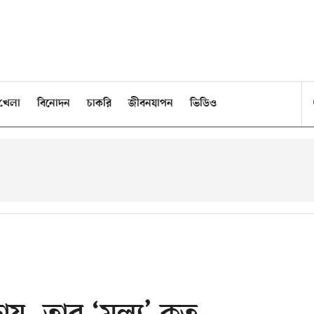
খেলা
বিনোদন
চাকরি
জীবনযাপন
ভিডিও