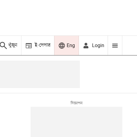
খুঁজুন
ই-পেপার
Login
Eng