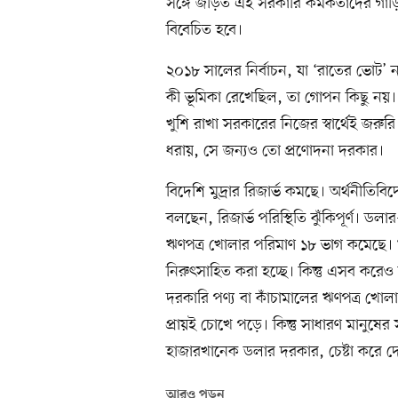
সঙ্গে জড়িত এই সরকারি কর্মকর্তাদের গাড়
বিবেচিত হবে।
২০১৮ সালের নির্বাচন, যা ‘রাতের ভোট’ 
কী ভূমিকা রেখেছিল, তা গোপন কিছু নয়।
খুশি রাখা সরকারের নিজের স্বার্থেই জরুরি।
ধরায়, সে জন্যও তো প্রণোদনা দরকার।
বিদেশি মুদ্রার রিজার্ভ কমছে। অর্থনীতিবিদ
বলছেন, রিজার্ভ পরিস্থিতি ঝুঁকিপূর্ণ।
ঋণপত্র খোলার পরিমাণ ১৮ ভাগ কমেছে। ঋণ
নিরুৎসাহিত করা হচ্ছে। কিন্তু এসব করেও র
দরকারি পণ্য বা কাঁচামালের ঋণপত্র খ
প্রায়ই চোখে পড়ে। কিন্তু সাধারণ মানুষ
হাজারখানেক ডলার দরকার, চেষ্টা করে
আরও পড়ুন